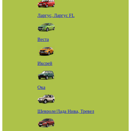
Ларгус, Ларгус FL
Веста
Иксрей
Ока
Шевроле/Лада Нива, Тревел