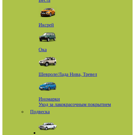
Веста
Иксрей
Ока
Шевроле/Лада Нива, Тревел
Иномарки
Уход за лакокрасочным покрытием
Подвеска