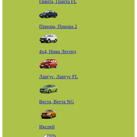
Гранта, Гранта FL
Приора, Приора 2
4х4, Нива Легенд
Ларгус, Ларгус FL
Веста, Веста NG
Иксрей