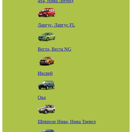
4х4, Нива Легенд
Ларгус, Ларгус FL
Веста, Веста NG
Иксрей
Ока
Шевроле Нива, Нива Тревел