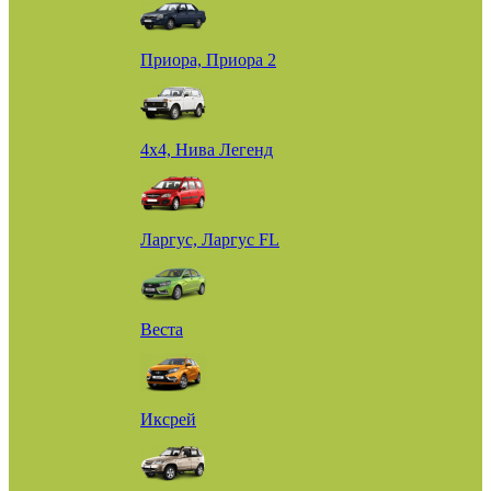
Приора, Приора 2
4х4, Нива Легенд
Ларгус, Ларгус FL
Веста
Иксрей