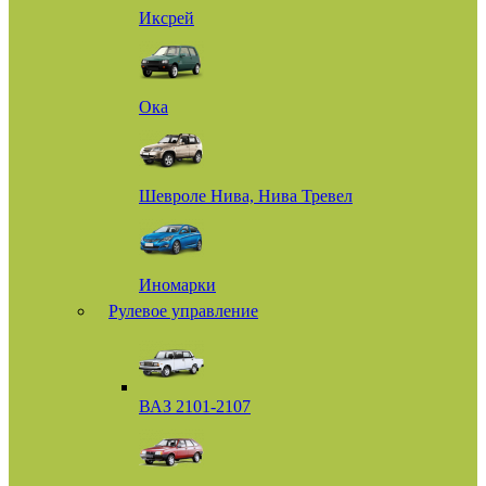
Иксрей
Ока
Шевроле Нива, Нива Тревел
Иномарки
Рулевое управление
ВАЗ 2101-2107