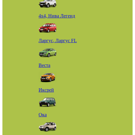
4х4, Нива Легенд
Ларгус, Ларгус FL
Веста
Иксрей
Ока