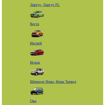
Ларгус, Ларгус FL
Веста
Иксрей
Искра
Шевроле Нива, Нива Тревел
Ока