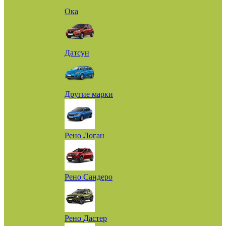
Ока
Датсун
Другие марки
Рено Логан
Рено Сандеро
Рено Дастер