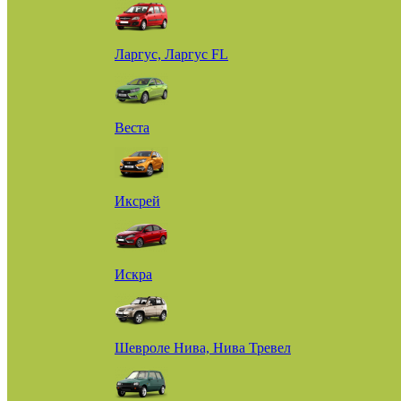
Ларгус, Ларгус FL
Веста
Иксрей
Искра
Шевроле Нива, Нива Тревел