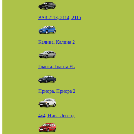
ВАЗ 2113, 2114, 2115
Калина, Калина 2
Гранта, Гранта FL
Приора, Приора 2
4х4, Нива Легенд