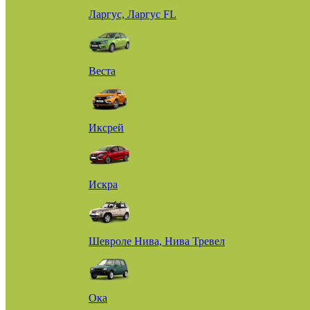
Ларгус, Ларгус FL
Веста
Иксрей
Искра
Шевроле Нива, Нива Тревел
Ока