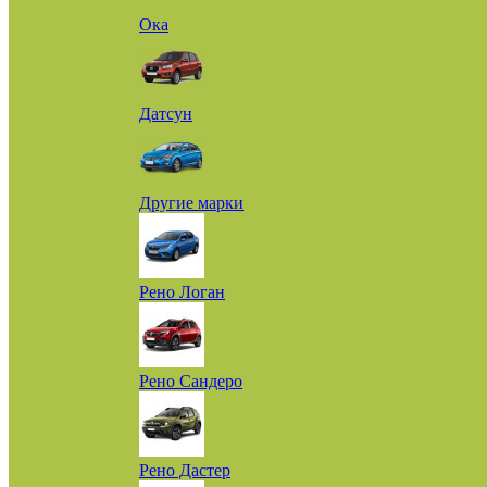
Ока
Датсун
Другие марки
Рено Логан
Рено Сандеро
Рено Дастер