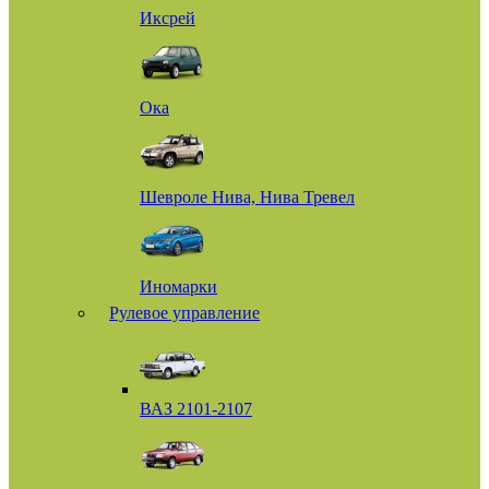
Иксрей
Ока
Шевроле Нива, Нива Тревел
Иномарки
Рулевое управление
ВАЗ 2101-2107