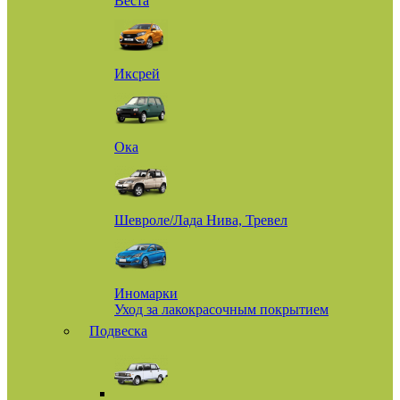
Веста
Иксрей
Ока
Шевроле/Лада Нива, Тревел
Иномарки
Уход за лакокрасочным покрытием
Подвеска