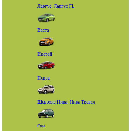
Ларгус, Ларгус FL
Веста
Иксрей
Искра
Шевроле Нива, Нива Тревел
Ока