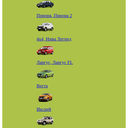
Приора, Приора 2
4х4, Нива Легенд
Ларгус, Ларгус FL
Веста
Иксрей