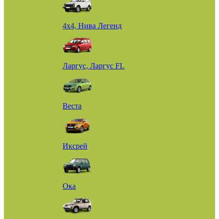
4х4, Нива Легенд
Ларгус, Ларгус FL
Веста
Иксрей
Ока