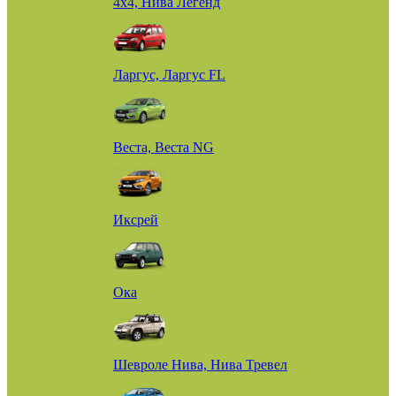
4х4, Нива Легенд
Ларгус, Ларгус FL
Веста, Веста NG
Иксрей
Ока
Шевроле Нива, Нива Тревел