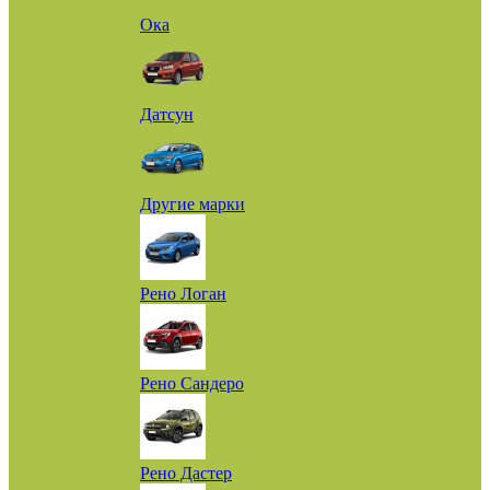
Ока
Датсун
Другие марки
Рено Логан
Рено Сандеро
Рено Дастер