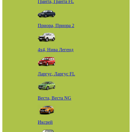
Гранта, Гранта FL
Приора, Приора 2
4х4, Нива Легенд
Ларгус, Ларгус FL
Веста, Веста NG
Иксрей