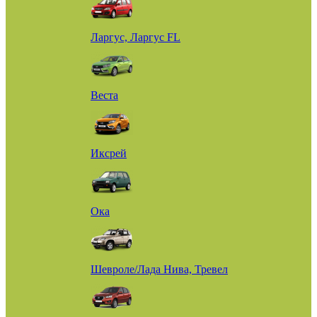
Ларгус, Ларгус FL
Веста
Иксрей
Ока
Шевроле/Лада Нива, Тревел