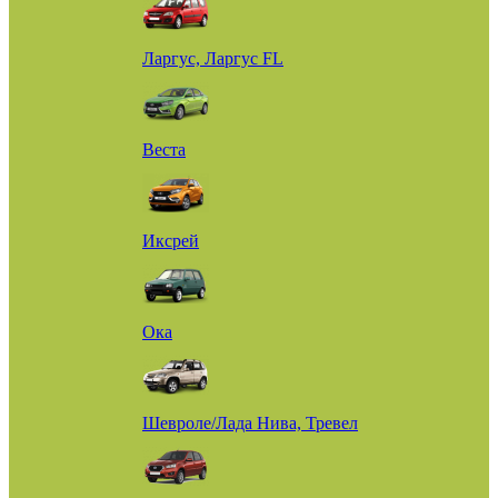
Ларгус, Ларгус FL
Веста
Иксрей
Ока
Шевроле/Лада Нива, Тревел