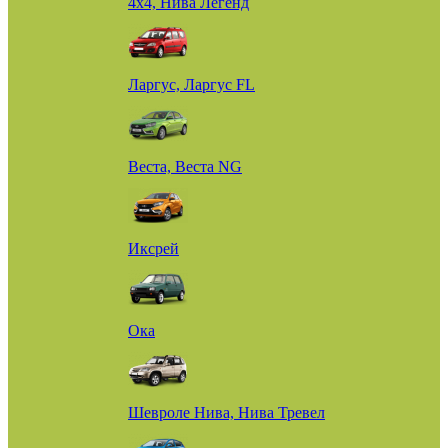
4х4, Нива Легенд
Ларгус, Ларгус FL
Веста, Веста NG
Иксрей
Ока
Шевроле Нива, Нива Тревел