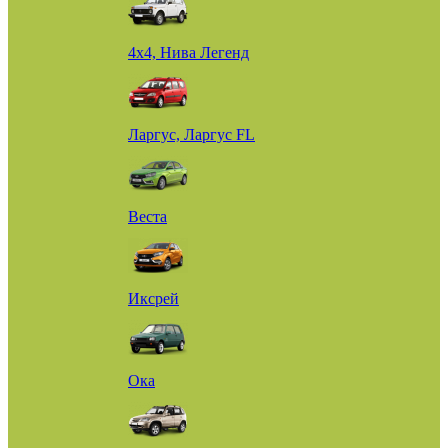
4х4, Нива Легенд
Ларгус, Ларгус FL
Веста
Иксрей
Ока