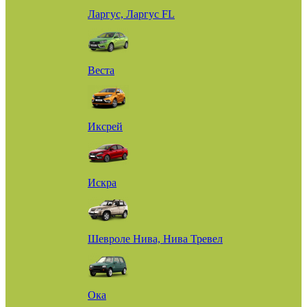
Ларгус, Ларгус FL
Веста
Иксрей
Искра
Шевроле Нива, Нива Тревел
Ока