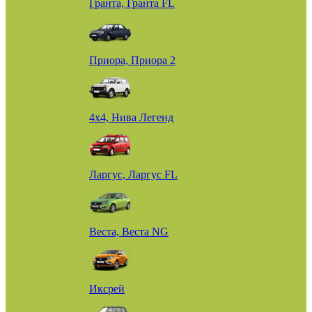
Гранта, Гранта FL
Приора, Приора 2
4х4, Нива Легенд
Ларгус, Ларгус FL
Веста, Веста NG
Иксрей