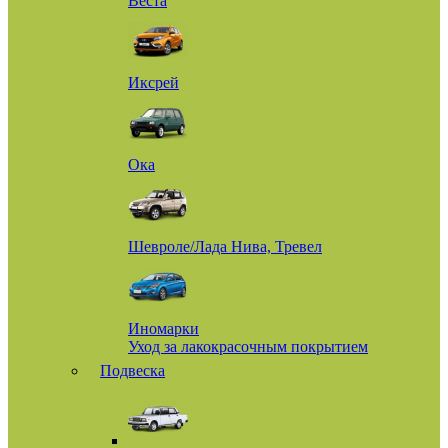
Веста
Иксрей
Ока
Шевроле/Лада Нива, Тревел
Иномарки
Уход за лакокрасочным покрытием
Подвеска