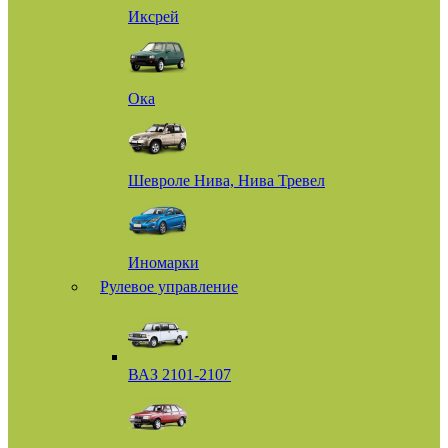
Иксрей
Ока
Шевроле Нива, Нива Тревел
Иномарки
Рулевое управление
ВАЗ 2101-2107