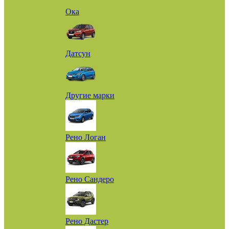
Ока
Датсун
Другие марки
Рено Логан
Рено Сандеро
Рено Дастер