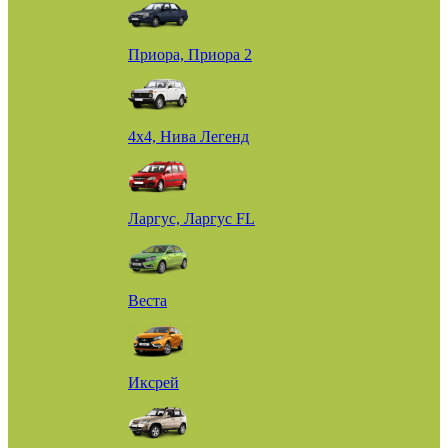
Приора, Приора 2
4х4, Нива Легенд
Ларгус, Ларгус FL
Веста
Иксрей