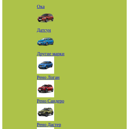
Ока
Датсун
Другие марки
Рено Логан
Рено Сандеро
Рено Дастер