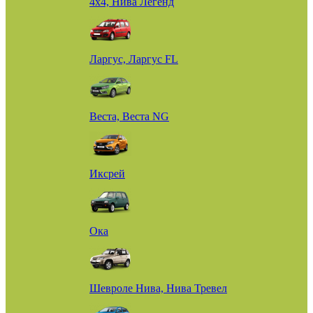
4х4, Нива Легенд
Ларгус, Ларгус FL
Веста, Веста NG
Иксрей
Ока
Шевроле Нива, Нива Тревел