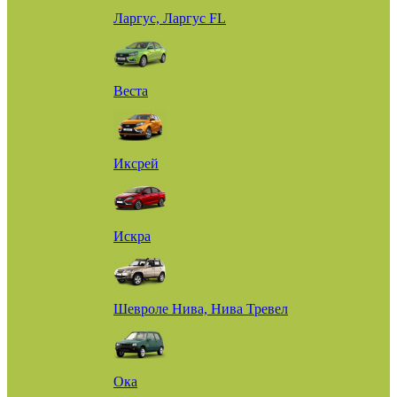
Ларгус, Ларгус FL
Веста
Иксрей
Искра
Шевроле Нива, Нива Тревел
Ока