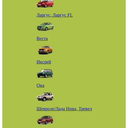
Ларгус, Ларгус FL
Веста
Иксрей
Ока
Шевроле/Лада Нива, Тревел