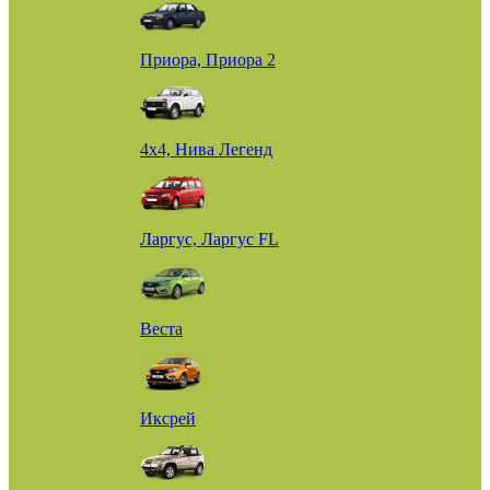
Приора, Приора 2
4х4, Нива Легенд
Ларгус, Ларгус FL
Веста
Иксрей