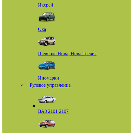
Иксрей
Ока
Шевроле Нива, Нива Тревел
Иномарки
Рулевое управление
ВАЗ 2101-2107