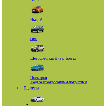
Веста
Иксрей
Ока
Шевроле/Лада Нива, Тревел
Иномарки
Уход за лакокрасочным покрытием
Подвеска