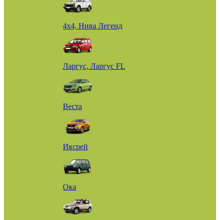
4х4, Нива Легенд
Ларгус, Ларгус FL
Веста
Иксрей
Ока