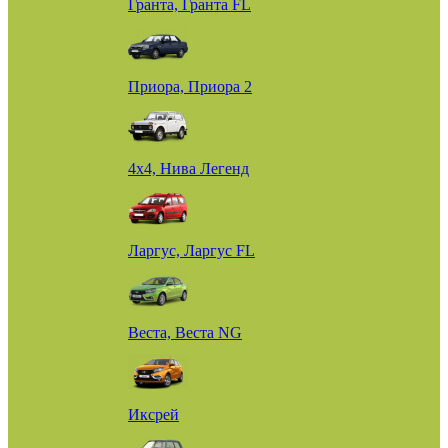
Гранта, Гранта FL
Приора, Приора 2
4х4, Нива Легенд
Ларгус, Ларгус FL
Веста, Веста NG
Иксрей