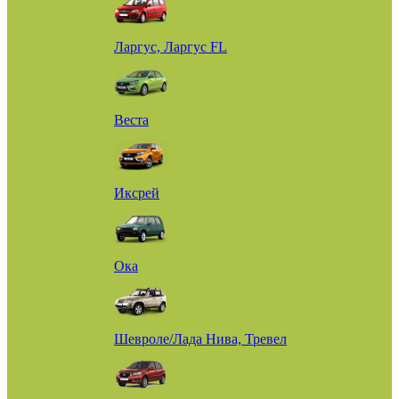
Ларгус, Ларгус FL
Веста
Иксрей
Ока
Шевроле/Лада Нива, Тревел