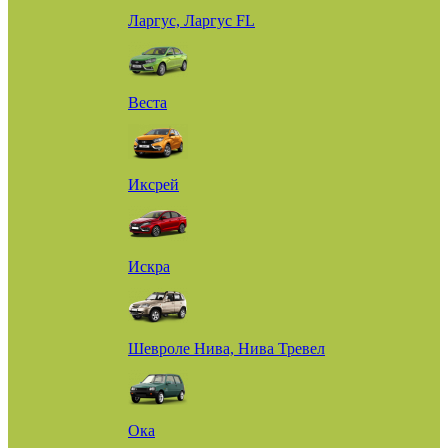
Ларгус, Ларгус FL
Веста
Иксрей
Искра
Шевроле Нива, Нива Тревел
Ока