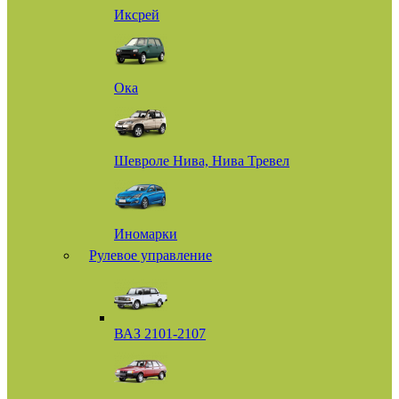
Иксрей
Ока
Шевроле Нива, Нива Тревел
Иномарки
Рулевое управление
ВАЗ 2101-2107