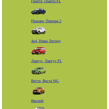
Гранта, Гранта FL
Приора, Приора 2
4х4, Нива Легенд
Ларгус, Ларгус FL
Веста, Веста NG
Иксрей