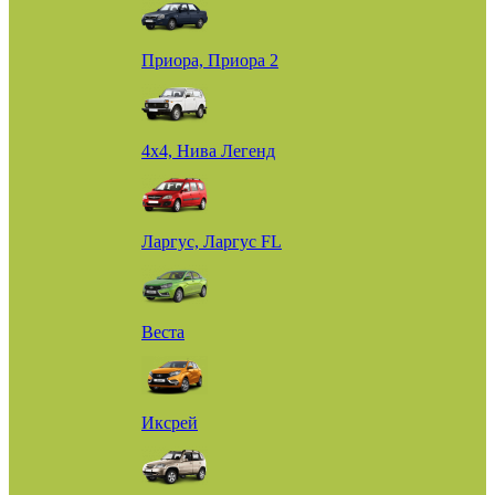
Приора, Приора 2
4х4, Нива Легенд
Ларгус, Ларгус FL
Веста
Иксрей