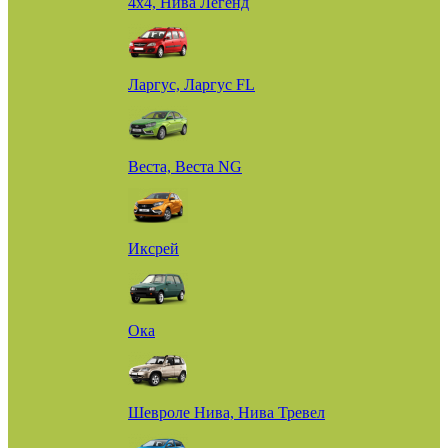
4х4, Нива Легенд
Ларгус, Ларгус FL
Веста, Веста NG
Иксрей
Ока
Шевроле Нива, Нива Тревел