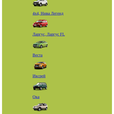
4х4, Нива Легенд
Ларгус, Ларгус FL
Веста
Иксрей
Ока