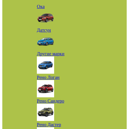
Ока
Датсун
Другие марки
Рено Логан
Рено Сандеро
Рено Дастер