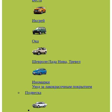
Веста
Иксрей
Ока
Шевроле/Лада Нива, Тревел
Иномарки
Уход за лакокрасочным покрытием
Подвеска