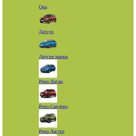
Ока
Датсун
Другие марки
Рено Логан
Рено Сандеро
Рено Дастер