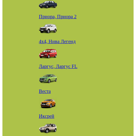
Приора, Приора 2
4х4, Нива Легенд
Ларгус, Ларгус FL
Веста
Иксрей