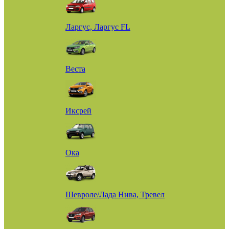
Ларгус, Ларгус FL
Веста
Иксрей
Ока
Шевроле/Лада Нива, Тревел