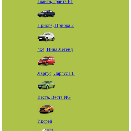
Гранта, Гранта FL
Приора, Приора 2
4х4, Нива Легенд
Ларгус, Ларгус FL
Веста, Веста NG
Иксрей