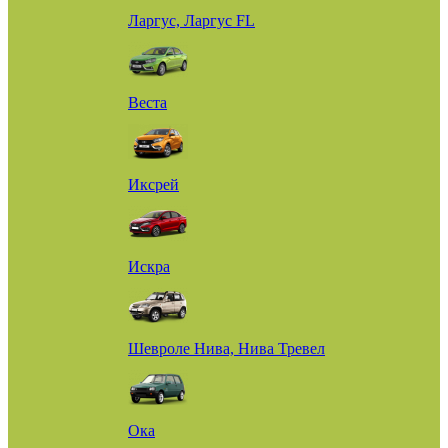
Ларгус, Ларгус FL
Веста
Иксрей
Искра
Шевроле Нива, Нива Тревел
Ока