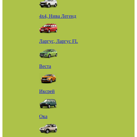
4х4, Нива Легенд
Ларгус, Ларгус FL
Веста
Иксрей
Ока