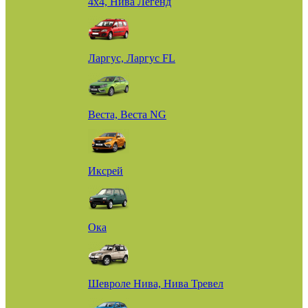
4х4, Нива Легенд
Ларгус, Ларгус FL
Веста, Веста NG
Иксрей
Ока
Шевроле Нива, Нива Тревел