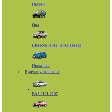
Иксрей
Ока
Шевроле Нива, Нива Тревел
Иномарки
Рулевое управление
ВАЗ 2101-2107