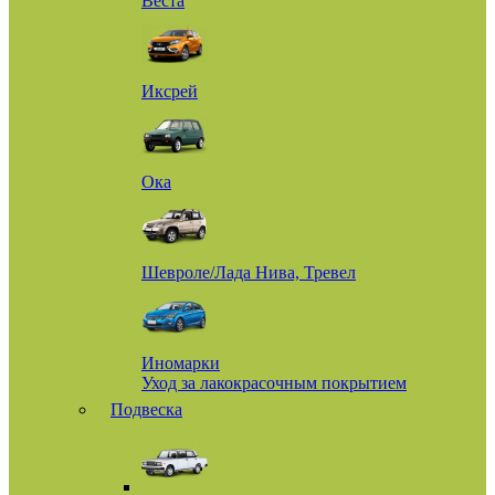
Веста
Иксрей
Ока
Шевроле/Лада Нива, Тревел
Иномарки
Уход за лакокрасочным покрытием
Подвеска