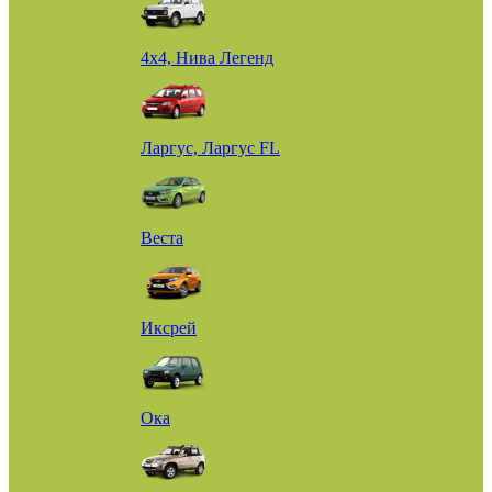
4х4, Нива Легенд
Ларгус, Ларгус FL
Веста
Иксрей
Ока