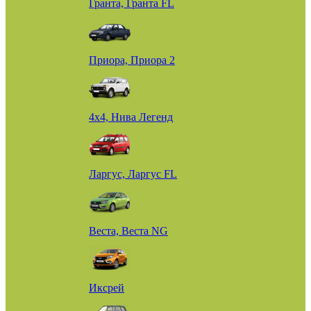
Гранта, Гранта FL
Приора, Приора 2
4х4, Нива Легенд
Ларгус, Ларгус FL
Веста, Веста NG
Иксрей