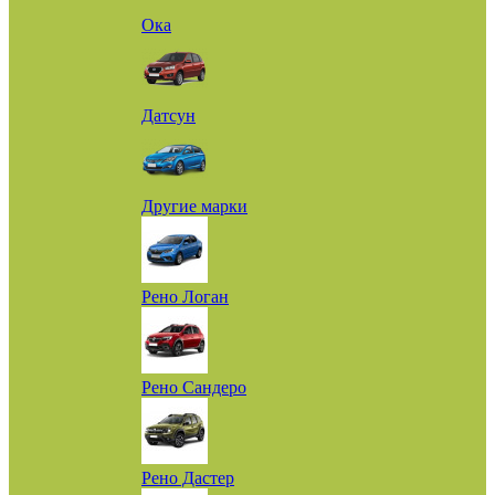
Ока
Датсун
Другие марки
Рено Логан
Рено Сандеро
Рено Дастер