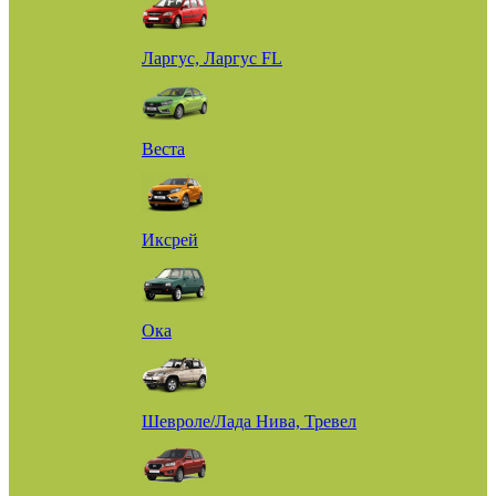
Ларгус, Ларгус FL
Веста
Иксрей
Ока
Шевроле/Лада Нива, Тревел