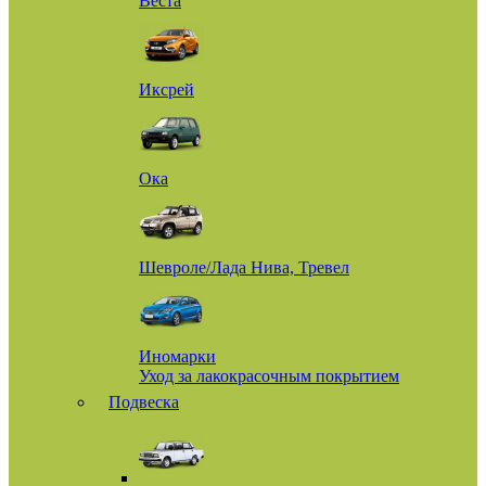
Веста
Иксрей
Ока
Шевроле/Лада Нива, Тревел
Иномарки
Уход за лакокрасочным покрытием
Подвеска