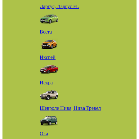
Ларгус, Ларгус FL
Веста
Иксрей
Искра
Шевроле Нива, Нива Тревел
Ока