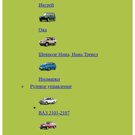
Иксрей
Ока
Шевроле Нива, Нива Тревел
Иномарки
Рулевое управление
ВАЗ 2101-2107