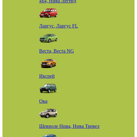
4х4, Нива Легенд
Ларгус, Ларгус FL
Веста, Веста NG
Иксрей
Ока
Шевроле Нива, Нива Тревел