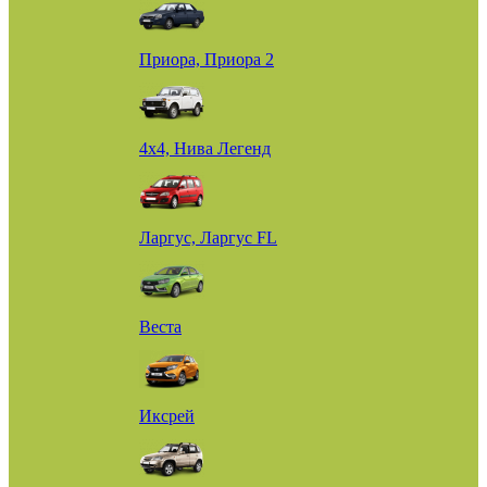
Приора, Приора 2
4х4, Нива Легенд
Ларгус, Ларгус FL
Веста
Иксрей