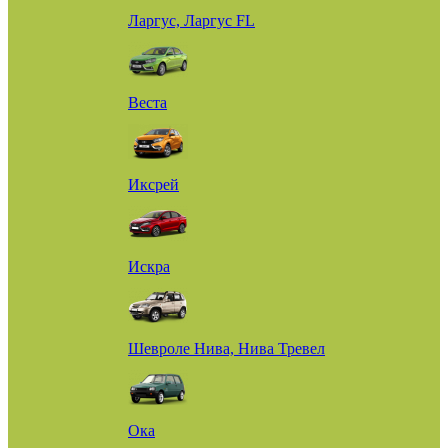
Ларгус, Ларгус FL
Веста
Иксрей
Искра
Шевроле Нива, Нива Тревел
Ока