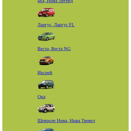
4х4, Нива Легенд
Ларгус, Ларгус FL
Веста, Веста NG
Иксрей
Ока
Шевроле Нива, Нива Тревел