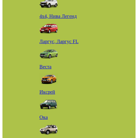
4х4, Нива Легенд
Ларгус, Ларгус FL
Веста
Иксрей
Ока