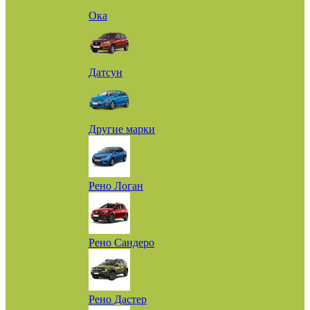
Ока
Датсун
Другие марки
Рено Логан
Рено Сандеро
Рено Дастер