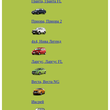
Гранта, Гранта FL
Приора, Приора 2
4х4, Нива Легенд
Ларгус, Ларгус FL
Веста, Веста NG
Иксрей