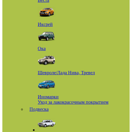
Веста
Иксрей
Ока
Шевроле/Лада Нива, Тревел
Иномарки
Уход за лакокрасочным покрытием
Подвеска