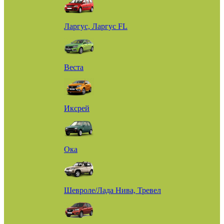
Ларгус, Ларгус FL
Веста
Иксрей
Ока
Шевроле/Лада Нива, Тревел