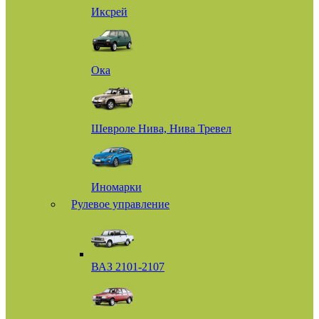
Иксрей
Ока
Шевроле Нива, Нива Тревел
Иномарки
Рулевое управление
ВАЗ 2101-2107