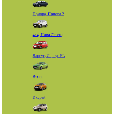
Приора, Приора 2
4х4, Нива Легенд
Ларгус, Ларгус FL
Веста
Иксрей