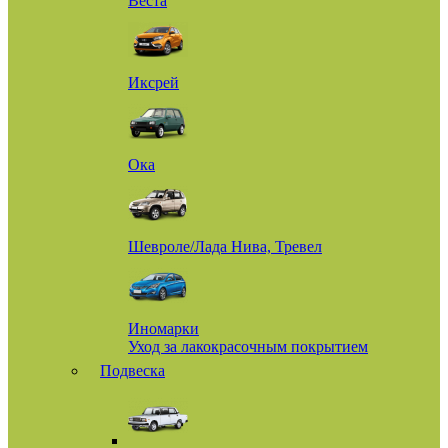
Веста
Иксрей
Ока
Шевроле/Лада Нива, Тревел
Иномарки
Уход за лакокрасочным покрытием
Подвеска