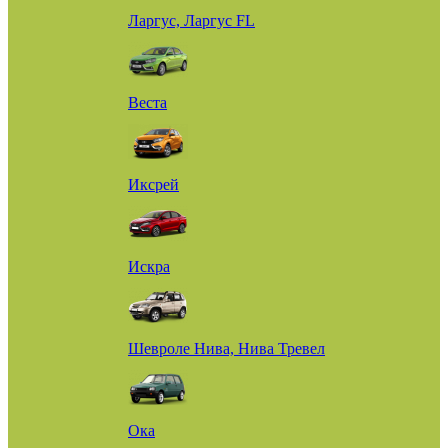
Ларгус, Ларгус FL
Веста
Иксрей
Искра
Шевроле Нива, Нива Тревел
Ока