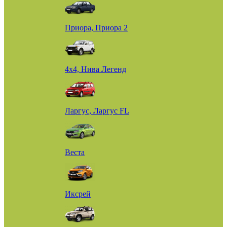
Приора, Приора 2
4х4, Нива Легенд
Ларгус, Ларгус FL
Веста
Иксрей