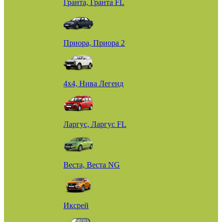
Гранта, Гранта FL
Приора, Приора 2
4х4, Нива Легенд
Ларгус, Ларгус FL
Веста, Веста NG
Иксрей