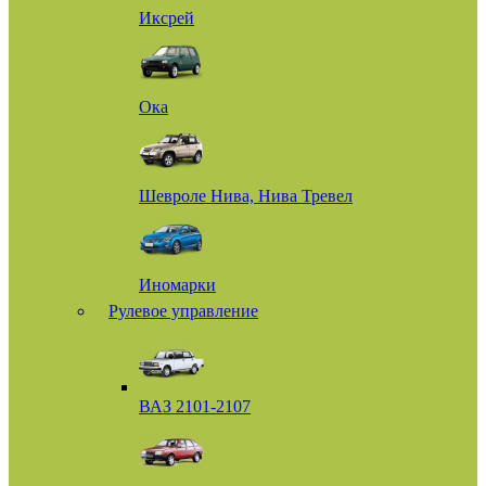
Иксрей
Ока
Шевроле Нива, Нива Тревел
Иномарки
Рулевое управление
ВАЗ 2101-2107