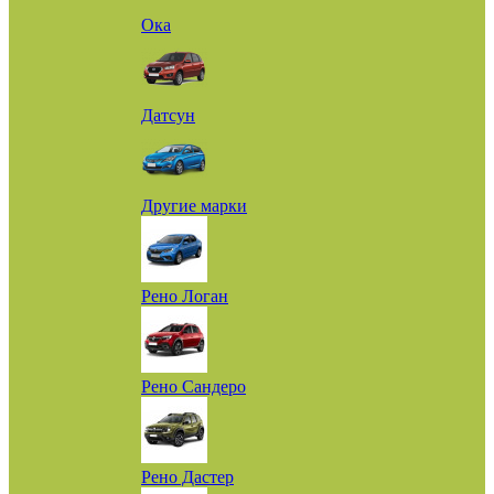
Ока
Датсун
Другие марки
Рено Логан
Рено Сандеро
Рено Дастер