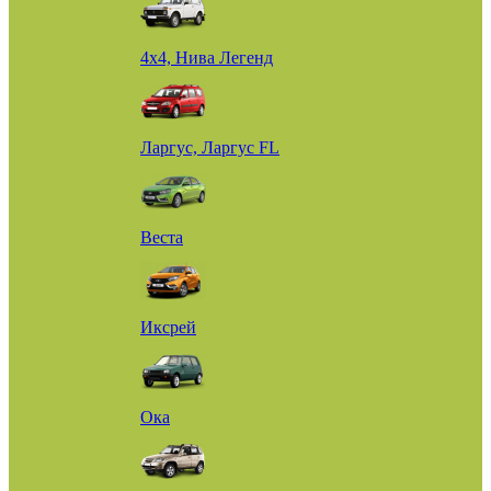
4х4, Нива Легенд
Ларгус, Ларгус FL
Веста
Иксрей
Ока