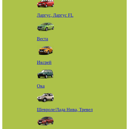
Ларгус, Ларгус FL
Веста
Иксрей
Ока
Шевроле/Лада Нива, Тревел