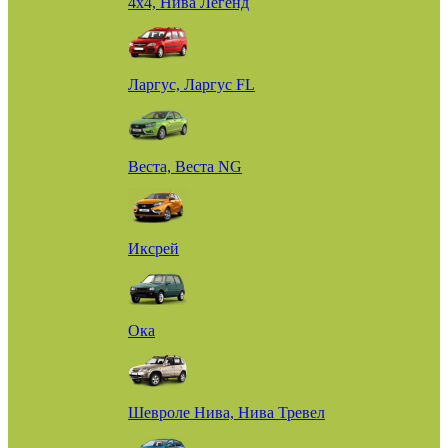
4х4, Нива Легенд
Ларгус, Ларгус FL
Веста, Веста NG
Иксрей
Ока
Шевроле Нива, Нива Тревел