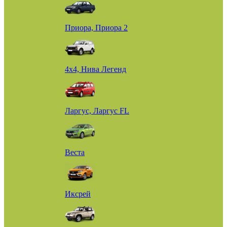
Приора, Приора 2
4х4, Нива Легенд
Ларгус, Ларгус FL
Веста
Иксрей