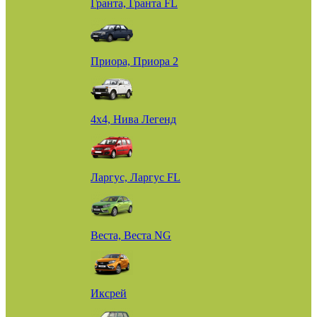
Гранта, Гранта FL
Приора, Приора 2
4х4, Нива Легенд
Ларгус, Ларгус FL
Веста, Веста NG
Иксрей