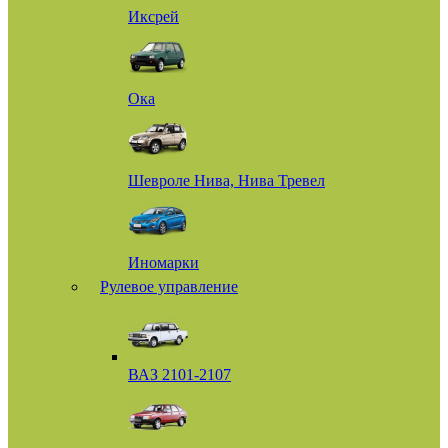
Иксрей
Ока
Шевроле Нива, Нива Тревел
Иномарки
Рулевое управление
ВАЗ 2101-2107