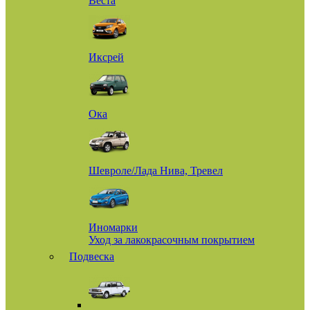
Веста
Иксрей
Ока
Шевроле/Лада Нива, Тревел
Иномарки
Уход за лакокрасочным покрытием
Подвеска