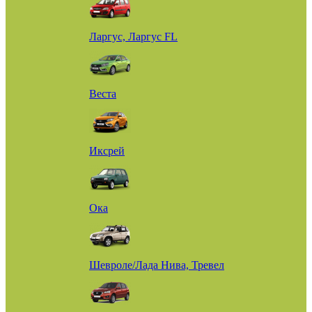
Ларгус, Ларгус FL
Веста
Иксрей
Ока
Шевроле/Лада Нива, Тревел