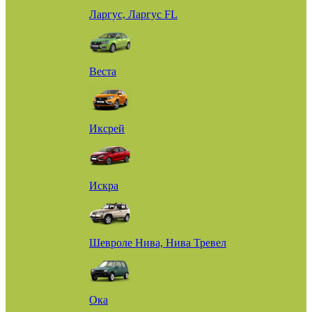
Ларгус, Ларгус FL
Веста
Иксрей
Искра
Шевроле Нива, Нива Тревел
Ока