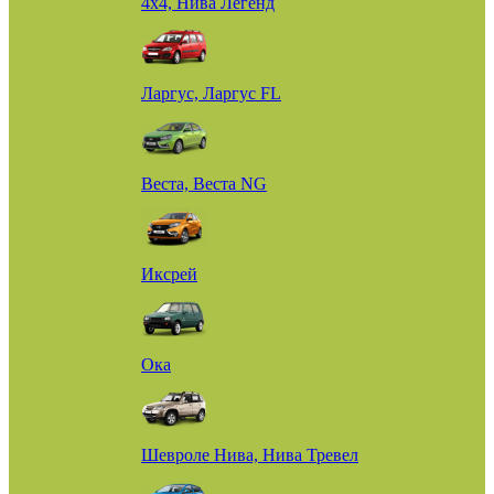
4х4, Нива Легенд
Ларгус, Ларгус FL
Веста, Веста NG
Иксрей
Ока
Шевроле Нива, Нива Тревел