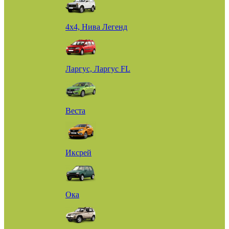
4х4, Нива Легенд
Ларгус, Ларгус FL
Веста
Иксрей
Ока