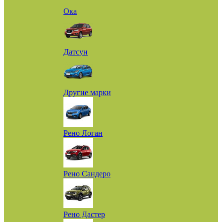
Ока
Датсун
Другие марки
Рено Логан
Рено Сандеро
Рено Дастер