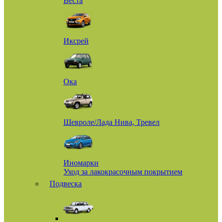
Веста
Иксрей
Ока
Шевроле/Лада Нива, Тревел
Иномарки
Уход за лакокрасочным покрытием
Подвеска