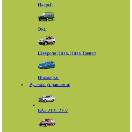
Иксрей
Ока
Шевроле Нива, Нива Тревел
Иномарки
Рулевое управление
ВАЗ 2101-2107