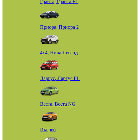
Гранта, Гранта FL
Приора, Приора 2
4х4, Нива Легенд
Ларгус, Ларгус FL
Веста, Веста NG
Иксрей