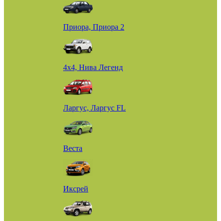
Приора, Приора 2
4х4, Нива Легенд
Ларгус, Ларгус FL
Веста
Иксрей