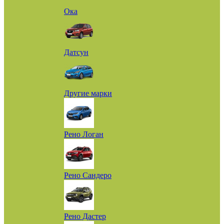
Ока
Датсун
Другие марки
Рено Логан
Рено Сандеро
Рено Дастер