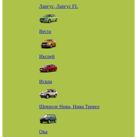
Ларгус, Ларгус FL
Веста
Иксрей
Искра
Шевроле Нива, Нива Тревел
Ока