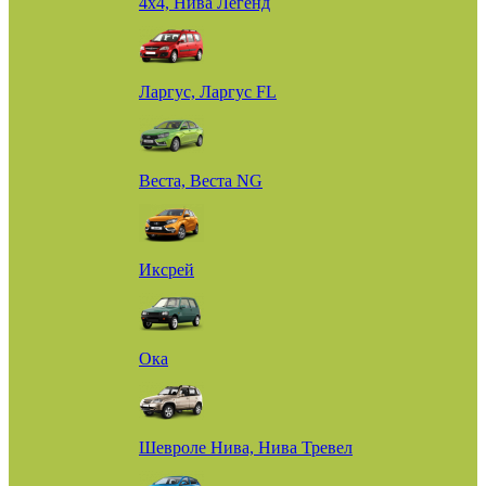
4х4, Нива Легенд
Ларгус, Ларгус FL
Веста, Веста NG
Иксрей
Ока
Шевроле Нива, Нива Тревел