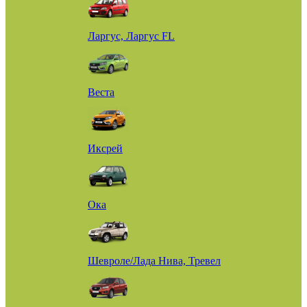
Ларгус, Ларгус FL
Веста
Иксрей
Ока
Шевроле/Лада Нива, Тревел