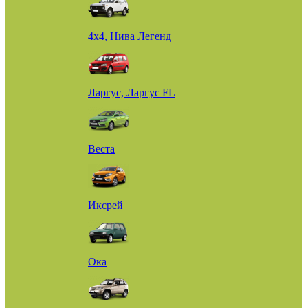
4х4, Нива Легенд
Ларгус, Ларгус FL
Веста
Иксрей
Ока