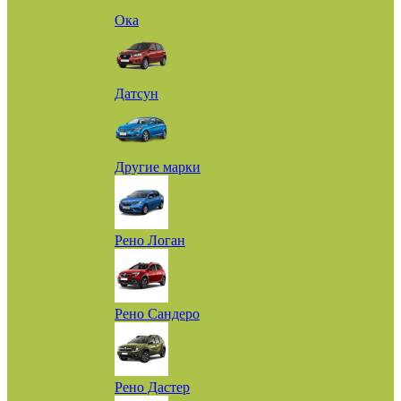
Ока
Датсун
Другие марки
Рено Логан
Рено Сандеро
Рено Дастер