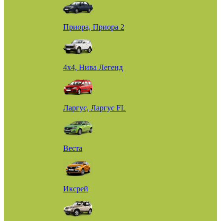
Приора, Приора 2
4х4, Нива Легенд
Ларгус, Ларгус FL
Веста
Иксрей