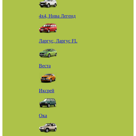
4х4, Нива Легенд
Ларгус, Ларгус FL
Веста
Иксрей
Ока