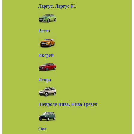
Ларгус, Ларгус FL
Веста
Иксрей
Искра
Шевроле Нива, Нива Тревел
Ока