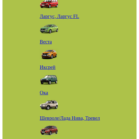
Ларгус, Ларгус FL
Веста
Иксрей
Ока
Шевроле/Лада Нива, Тревел