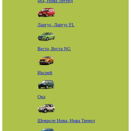
4х4, Нива Легенд
Ларгус, Ларгус FL
Веста, Веста NG
Иксрей
Ока
Шевроле Нива, Нива Тревел