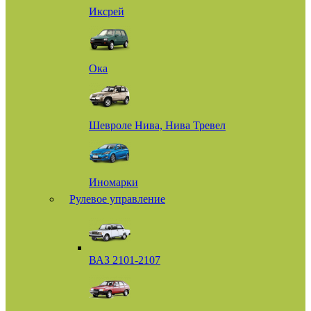
Иксрей
Ока
Шевроле Нива, Нива Тревел
Иномарки
Рулевое управление
ВАЗ 2101-2107