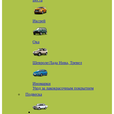
Веста
Иксрей
Ока
Шевроле/Лада Нива, Тревел
Иномарки
Уход за лакокрасочным покрытием
Подвеска