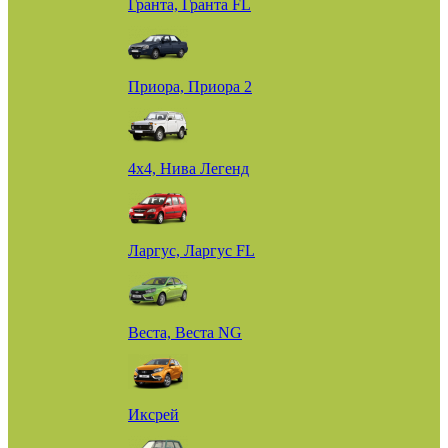
Гранта, Гранта FL
Приора, Приора 2
4х4, Нива Легенд
Ларгус, Ларгус FL
Веста, Веста NG
Иксрей