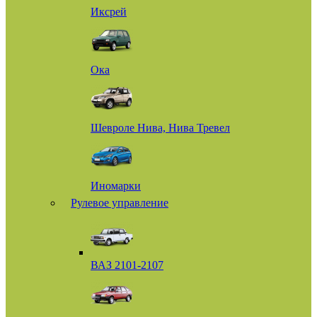
Иксрей
Ока
Шевроле Нива, Нива Тревел
Иномарки
Рулевое управление
ВАЗ 2101-2107