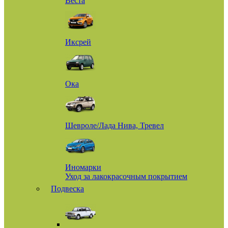
Веста
Иксрей
Ока
Шевроле/Лада Нива, Тревел
Иномарки
Уход за лакокрасочным покрытием
Подвеска