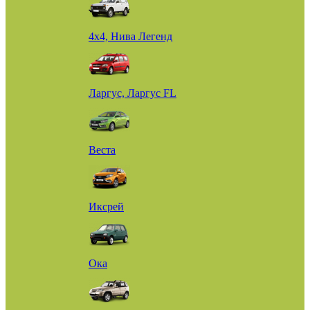
4х4, Нива Легенд
Ларгус, Ларгус FL
Веста
Иксрей
Ока