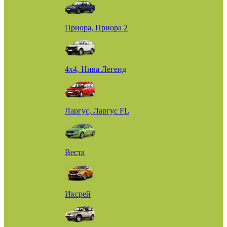
Приора, Приора 2
4х4, Нива Легенд
Ларгус, Ларгус FL
Веста
Иксрей