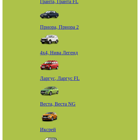
Гранта, Гранта FL
Приора, Приора 2
4х4, Нива Легенд
Ларгус, Ларгус FL
Веста, Веста NG
Иксрей