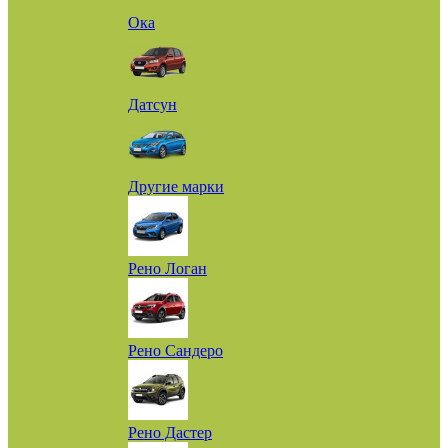
Ока
Датсун
Другие марки
Рено Логан
Рено Сандеро
Рено Дастер