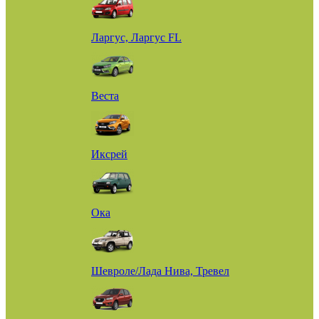
Ларгус, Ларгус FL
Веста
Иксрей
Ока
Шевроле/Лада Нива, Тревел