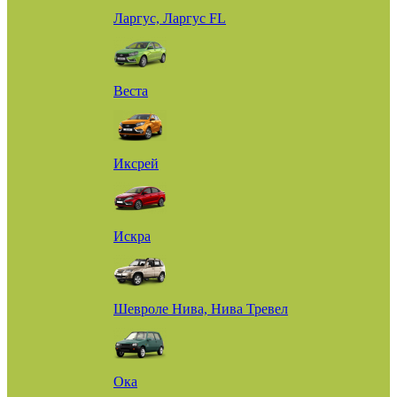
Ларгус, Ларгус FL
Веста
Иксрей
Искра
Шевроле Нива, Нива Тревел
Ока