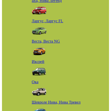
4х4, Нива Легенд
Ларгус, Ларгус FL
Веста, Веста NG
Иксрей
Ока
Шевроле Нива, Нива Тревел