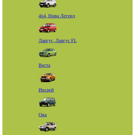
4х4, Нива Легенд
Ларгус, Ларгус FL
Веста
Иксрей
Ока