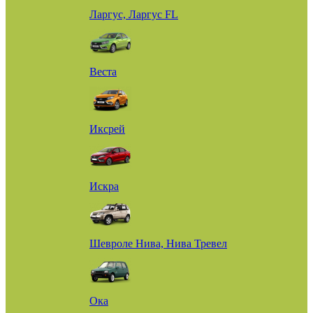
Ларгус, Ларгус FL
Веста
Иксрей
Искра
Шевроле Нива, Нива Тревел
Ока