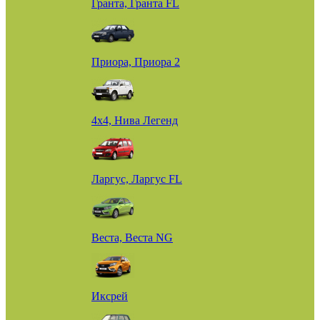
Гранта, Гранта FL
Приора, Приора 2
4х4, Нива Легенд
Ларгус, Ларгус FL
Веста, Веста NG
Иксрей