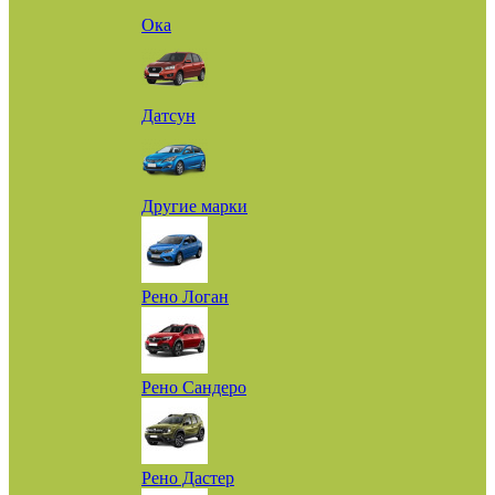
Ока
Датсун
Другие марки
Рено Логан
Рено Сандеро
Рено Дастер