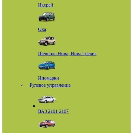
Иксрей
Ока
Шевроле Нива, Нива Тревел
Иномарки
Рулевое управление
ВАЗ 2101-2107