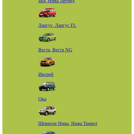
4х4, Нива Легенд
Ларгус, Ларгус FL
Веста, Веста NG
Иксрей
Ока
Шевроле Нива, Нива Тревел