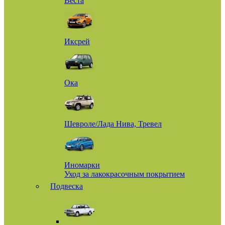
Веста
Иксрей
Ока
Шевроле/Лада Нива, Тревел
Иномарки
Уход за лакокрасочным покрытием
Подвеска