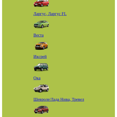
Ларгус, Ларгус FL
Веста
Иксрей
Ока
Шевроле/Лада Нива, Тревел