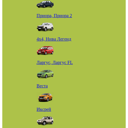
Приора, Приора 2
4х4, Нива Легенд
Ларгус, Ларгус FL
Веста
Иксрей