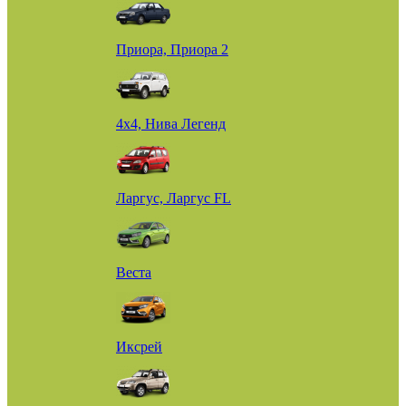
Приора, Приора 2
4х4, Нива Легенд
Ларгус, Ларгус FL
Веста
Иксрей