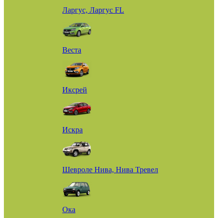
Ларгус, Ларгус FL
Веста
Иксрей
Искра
Шевроле Нива, Нива Тревел
Ока