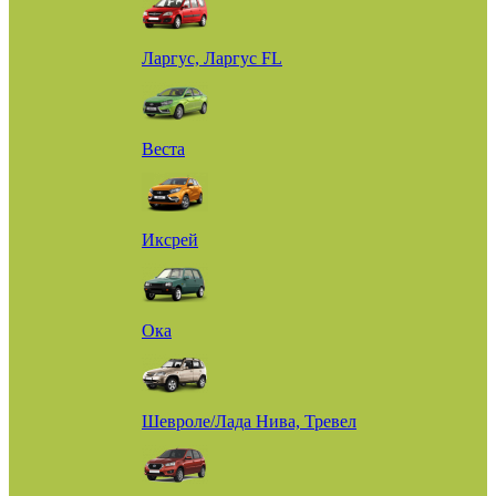
Ларгус, Ларгус FL
Веста
Иксрей
Ока
Шевроле/Лада Нива, Тревел