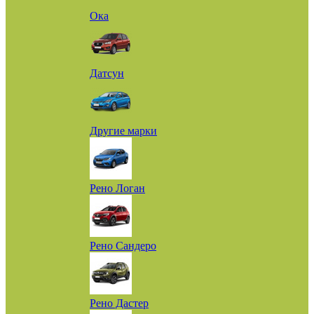
Ока
Датсун
Другие марки
Рено Логан
Рено Сандеро
Рено Дастер