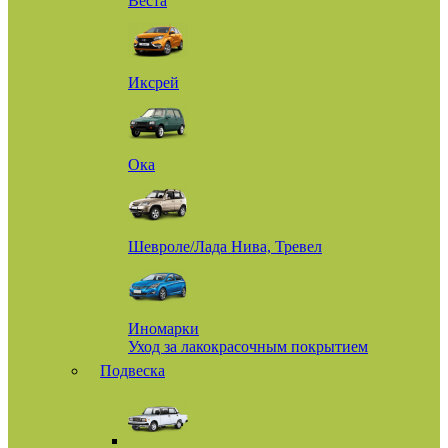
Веста
Иксрей
Ока
Шевроле/Лада Нива, Тревел
Иномарки
Уход за лакокрасочным покрытием
Подвеска