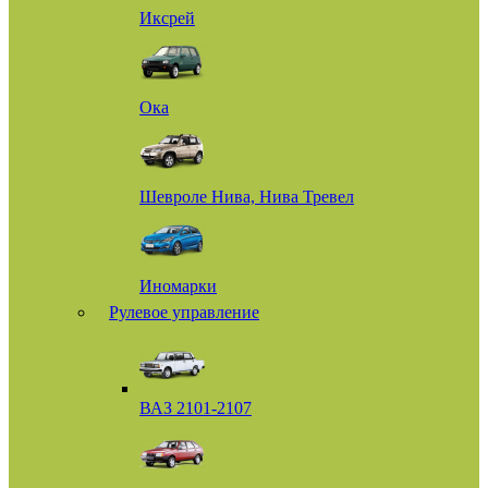
Иксрей
Ока
Шевроле Нива, Нива Тревел
Иномарки
Рулевое управление
ВАЗ 2101-2107