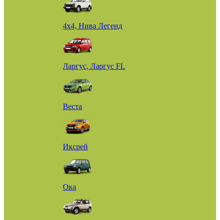
4х4, Нива Легенд
Ларгус, Ларгус FL
Веста
Иксрей
Ока