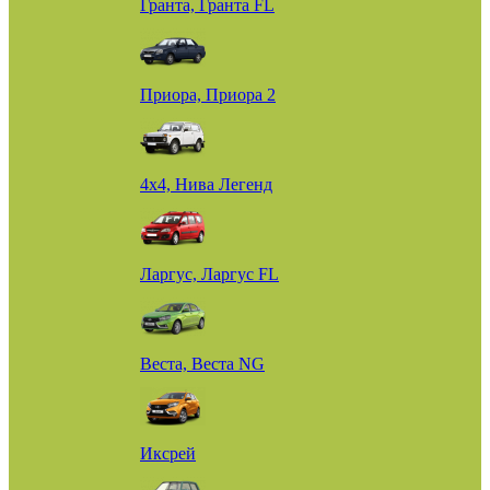
Гранта, Гранта FL
Приора, Приора 2
4х4, Нива Легенд
Ларгус, Ларгус FL
Веста, Веста NG
Иксрей