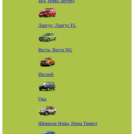
4х4, Нива Легенд
Ларгус, Ларгус FL
Веста, Веста NG
Иксрей
Ока
Шевроле Нива, Нива Тревел