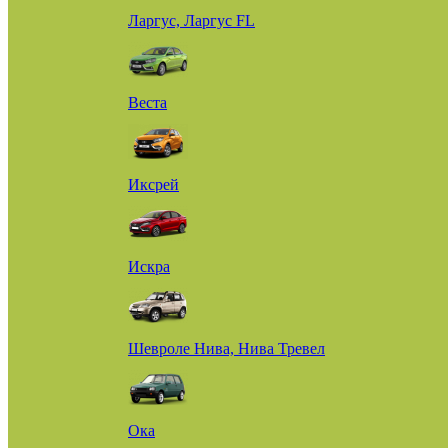
Ларгус, Ларгус FL
Веста
Иксрей
Искра
Шевроле Нива, Нива Тревел
Ока