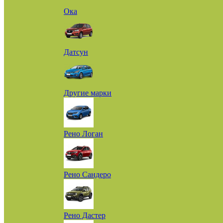
Ока
Датсун
Другие марки
Рено Логан
Рено Сандеро
Рено Дастер