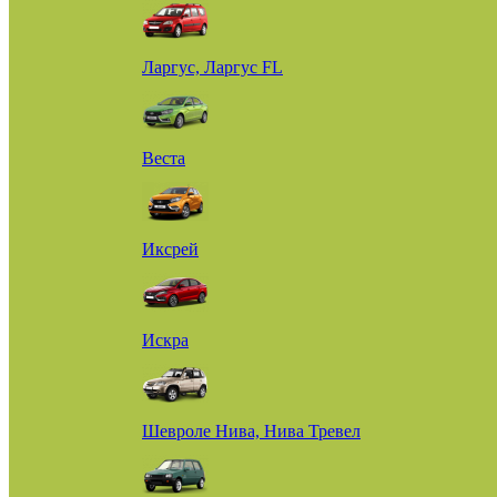
Ларгус, Ларгус FL
Веста
Иксрей
Искра
Шевроле Нива, Нива Тревел