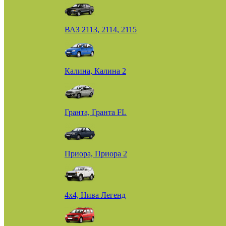
ВАЗ 2113, 2114, 2115
Калина, Калина 2
Гранта, Гранта FL
Приора, Приора 2
4х4, Нива Легенд