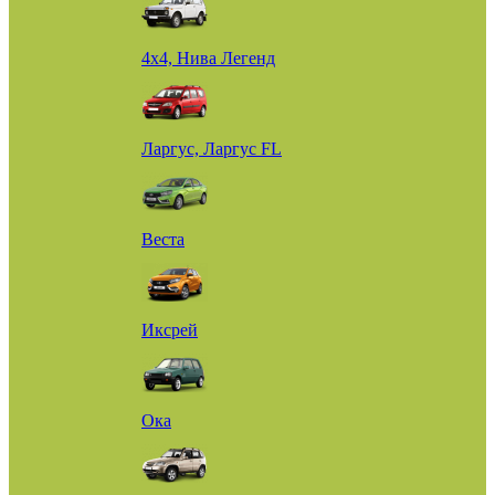
4х4, Нива Легенд
Ларгус, Ларгус FL
Веста
Иксрей
Ока