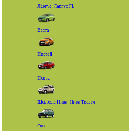
Ларгус, Ларгус FL
Веста
Иксрей
Искра
Шевроле Нива, Нива Тревел
Ока