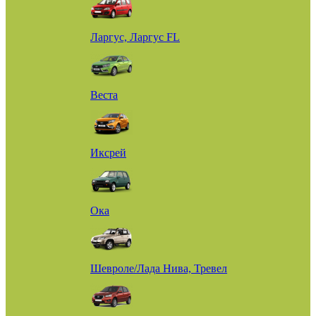
Ларгус, Ларгус FL
Веста
Иксрей
Ока
Шевроле/Лада Нива, Тревел