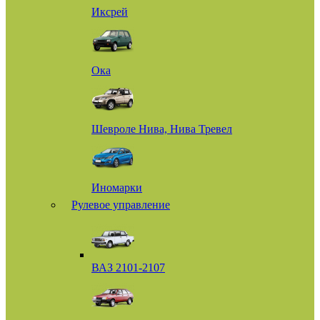
Иксрей
Ока
Шевроле Нива, Нива Тревел
Иномарки
Рулевое управление
ВАЗ 2101-2107