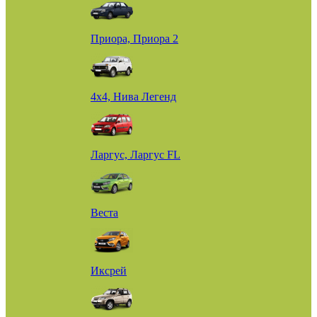
Приора, Приора 2
4х4, Нива Легенд
Ларгус, Ларгус FL
Веста
Иксрей