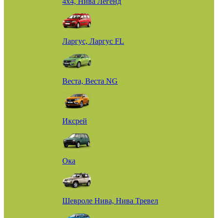
4х4, Нива Легенд
Ларгус, Ларгус FL
Веста, Веста NG
Иксрей
Ока
Шевроле Нива, Нива Тревел