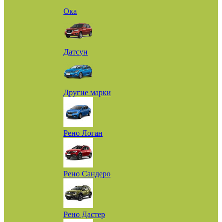
Ока
Датсун
Другие марки
Рено Логан
Рено Сандеро
Рено Дастер