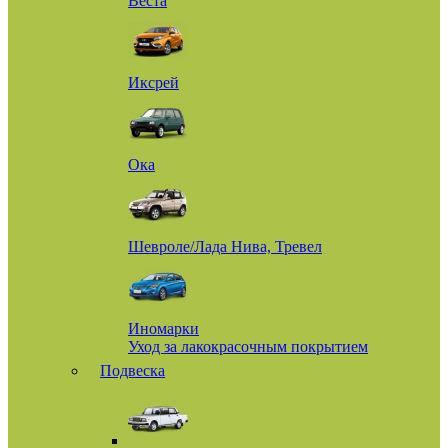
Веста
Иксрей
Ока
Шевроле/Лада Нива, Тревел
Иномарки
Уход за лакокрасочным покрытием
Подвеска