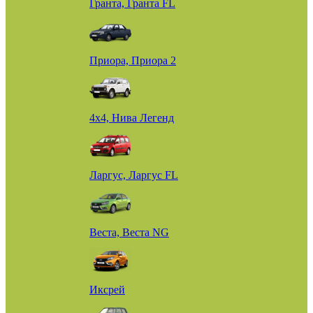
Гранта, Гранта FL
Приора, Приора 2
4х4, Нива Легенд
Ларгус, Ларгус FL
Веста, Веста NG
Иксрей