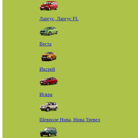
Ларгус, Ларгус FL
Веста
Иксрей
Искра
Шевроле Нива, Нива Тревел