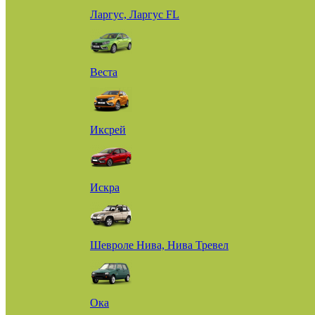
Ларгус, Ларгус FL
Веста
Иксрей
Искра
Шевроле Нива, Нива Тревел
Ока