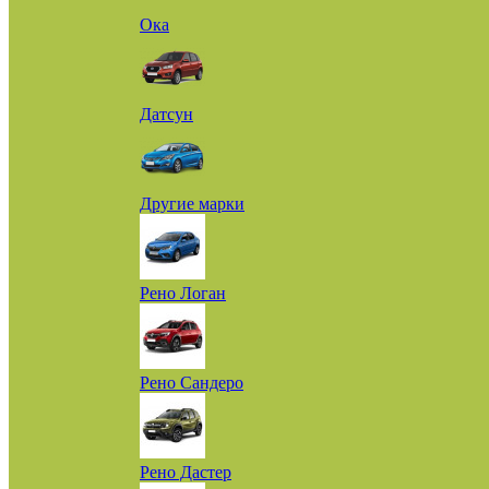
Ока
Датсун
Другие марки
Рено Логан
Рено Сандеро
Рено Дастер