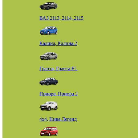
ВАЗ 2113, 2114, 2115
Калина, Калина 2
Гранта, Гранта FL
Приора, Приора 2
4х4, Нива Легенд