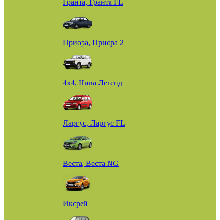
Гранта, Гранта FL
Приора, Приора 2
4х4, Нива Легенд
Ларгус, Ларгус FL
Веста, Веста NG
Иксрей