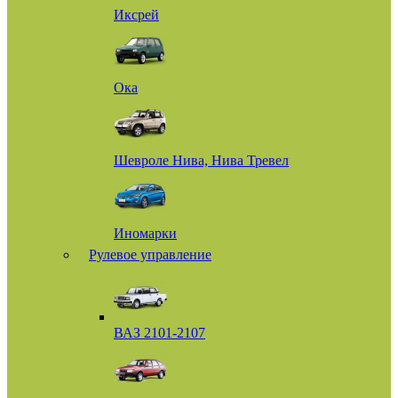
Иксрей
Ока
Шевроле Нива, Нива Тревел
Иномарки
Рулевое управление
ВАЗ 2101-2107