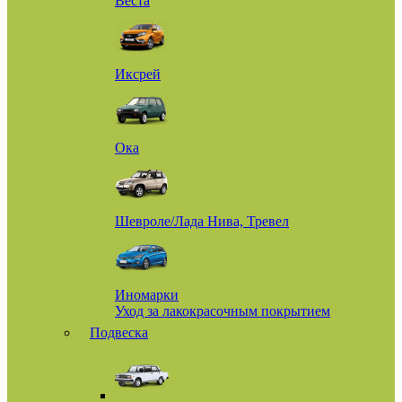
Веста
Иксрей
Ока
Шевроле/Лада Нива, Тревел
Иномарки
Уход за лакокрасочным покрытием
Подвеска