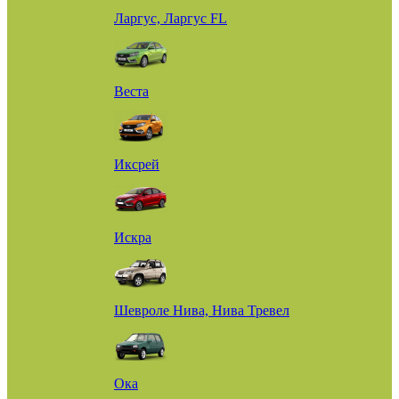
Ларгус, Ларгус FL
Веста
Иксрей
Искра
Шевроле Нива, Нива Тревел
Ока