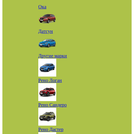
Ока
Датсун
Другие марки
Рено Логан
Рено Сандеро
Рено Дастер