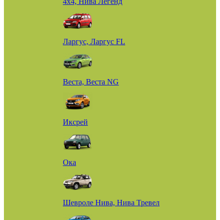
4х4, Нива Легенд
Ларгус, Ларгус FL
Веста, Веста NG
Иксрей
Ока
Шевроле Нива, Нива Тревел