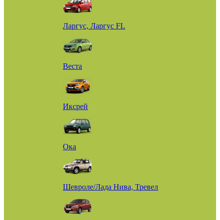
Ларгус, Ларгус FL
Веста
Иксрей
Ока
Шевроле/Лада Нива, Тревел