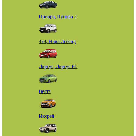
Приора, Приора 2
4х4, Нива Легенд
Ларгус, Ларгус FL
Веста
Иксрей