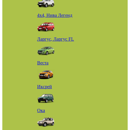
4х4, Нива Легенд
Ларгус, Ларгус FL
Веста
Иксрей
Ока