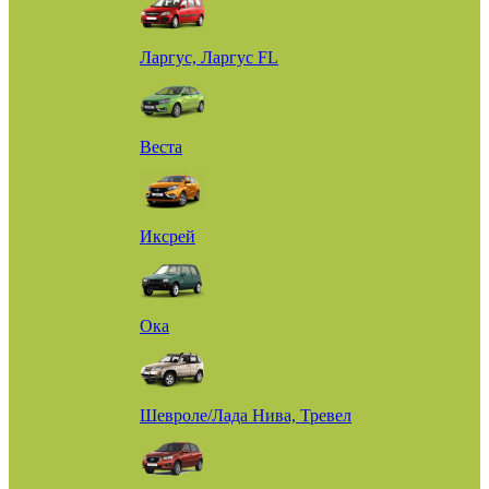
Ларгус, Ларгус FL
Веста
Иксрей
Ока
Шевроле/Лада Нива, Тревел