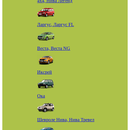
4х4, Нива Легенд
Ларгус, Ларгус FL
Веста, Веста NG
Иксрей
Ока
Шевроле Нива, Нива Тревел