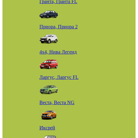
Гранта, Гранта FL
Приора, Приора 2
4х4, Нива Легенд
Ларгус, Ларгус FL
Веста, Веста NG
Иксрей