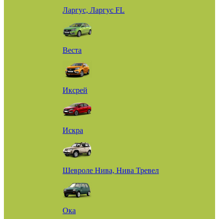
Ларгус, Ларгус FL
Веста
Иксрей
Искра
Шевроле Нива, Нива Тревел
Ока