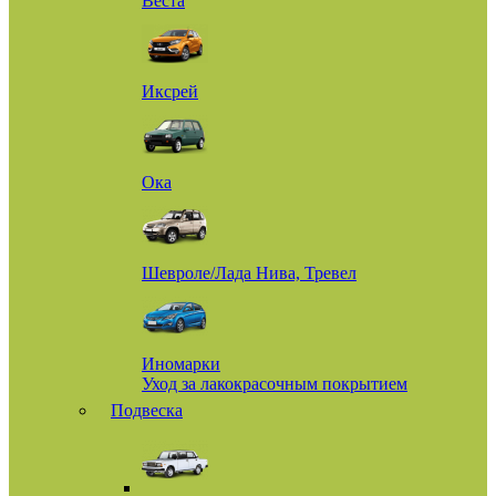
Веста
Иксрей
Ока
Шевроле/Лада Нива, Тревел
Иномарки
Уход за лакокрасочным покрытием
Подвеска