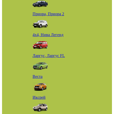
Приора, Приора 2
4х4, Нива Легенд
Ларгус, Ларгус FL
Веста
Иксрей