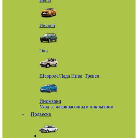
Веста
Иксрей
Ока
Шевроле/Лада Нива, Тревел
Иномарки
Уход за лакокрасочным покрытием
Подвеска