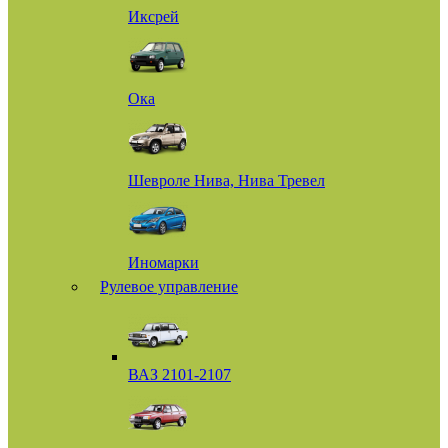
Иксрей
Ока
Шевроле Нива, Нива Тревел
Иномарки
Рулевое управление
ВАЗ 2101-2107