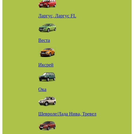
Ларгус, Ларгус FL
Веста
Иксрей
Ока
Шевроле/Лада Нива, Тревел