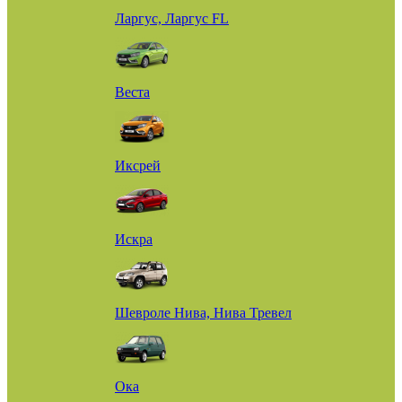
Ларгус, Ларгус FL
Веста
Иксрей
Искра
Шевроле Нива, Нива Тревел
Ока