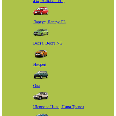
4х4, Нива Легенд
Ларгус, Ларгус FL
Веста, Веста NG
Иксрей
Ока
Шевроле Нива, Нива Тревел