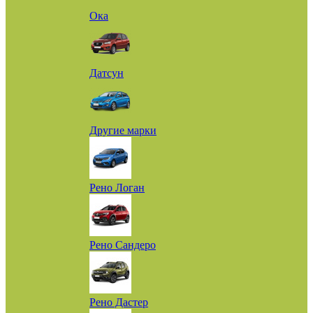
Ока
Датсун
Другие марки
Рено Логан
Рено Сандеро
Рено Дастер