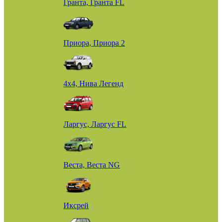
Гранта, Гранта FL
Приора, Приора 2
4х4, Нива Легенд
Ларгус, Ларгус FL
Веста, Веста NG
Иксрей