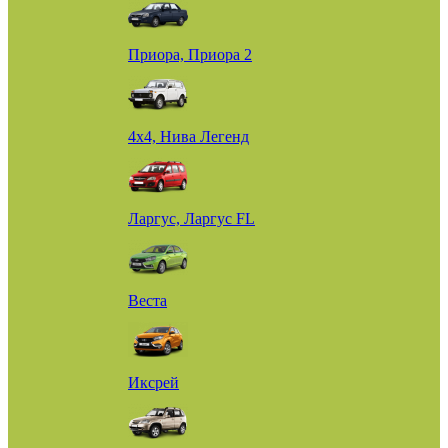
Приора, Приора 2
4х4, Нива Легенд
Ларгус, Ларгус FL
Веста
Иксрей