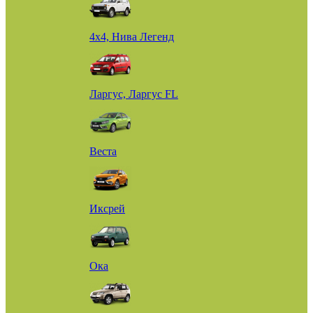
4х4, Нива Легенд
Ларгус, Ларгус FL
Веста
Иксрей
Ока