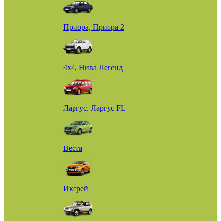
Приора, Приора 2
4х4, Нива Легенд
Ларгус, Ларгус FL
Веста
Иксрей