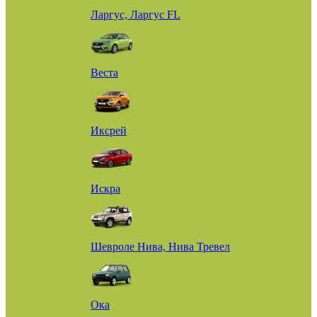
Ларгус, Ларгус FL
Веста
Иксрей
Искра
Шевроле Нива, Нива Тревел
Ока