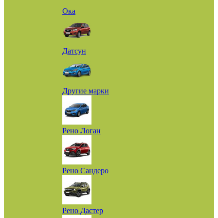
Ока
Датсун
Другие марки
Рено Логан
Рено Сандеро
Рено Дастер