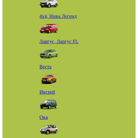
4х4, Нива Легенд
Ларгус, Ларгус FL
Веста
Иксрей
Ока