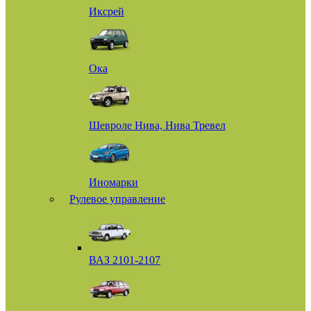
Иксрей
Ока
Шевроле Нива, Нива Тревел
Иномарки
Рулевое управление
ВАЗ 2101-2107