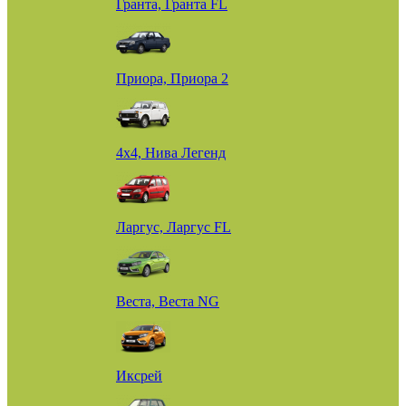
Гранта, Гранта FL
Приора, Приора 2
4х4, Нива Легенд
Ларгус, Ларгус FL
Веста, Веста NG
Иксрей