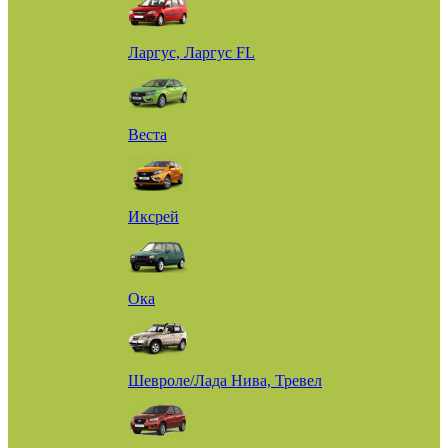
Ларгус, Ларгус FL
Веста
Иксрей
Ока
Шевроле/Лада Нива, Тревел