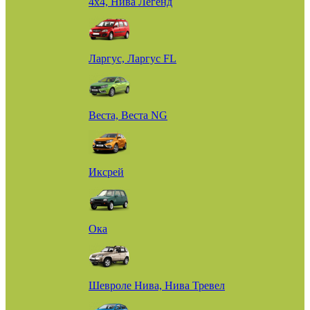
4х4, Нива Легенд
Ларгус, Ларгус FL
Веста, Веста NG
Иксрей
Ока
Шевроле Нива, Нива Тревел