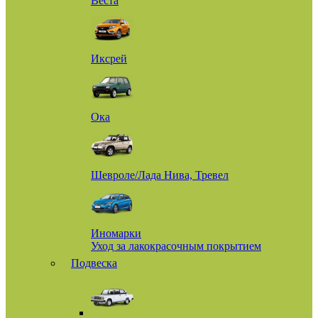
Веста
Иксрей
Ока
Шевроле/Лада Нива, Тревел
Иномарки
Уход за лакокрасочным покрытием
Подвеска