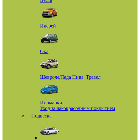
Веста
Иксрей
Ока
Шевроле/Лада Нива, Тревел
Иномарки
Уход за лакокрасочным покрытием
Подвеска