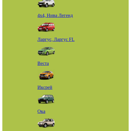
4х4, Нива Легенд
Ларгус, Ларгус FL
Веста
Иксрей
Ока