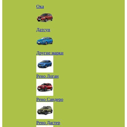
Ока
Датсун
Другие марки
Рено Логан
Рено Сандеро
Рено Дастер