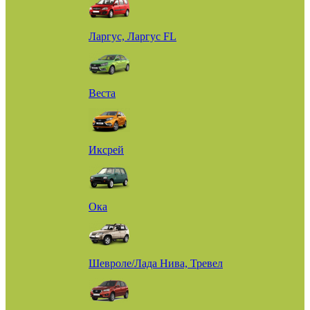
Ларгус, Ларгус FL
Веста
Иксрей
Ока
Шевроле/Лада Нива, Тревел