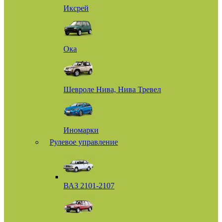
Иксрей
Ока
Шевроле Нива, Нива Тревел
Иномарки
Рулевое управление
ВАЗ 2101-2107