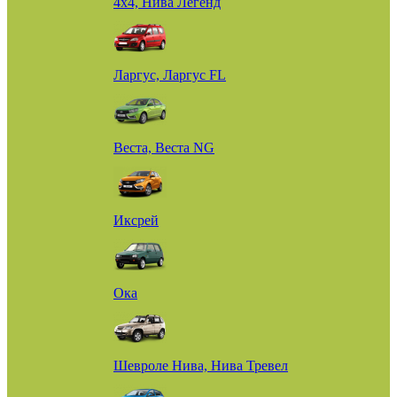
4х4, Нива Легенд
Ларгус, Ларгус FL
Веста, Веста NG
Иксрей
Ока
Шевроле Нива, Нива Тревел