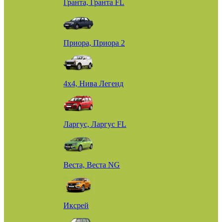
Гранта, Гранта FL
Приора, Приора 2
4х4, Нива Легенд
Ларгус, Ларгус FL
Веста, Веста NG
Иксрей