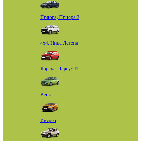
Приора, Приора 2
4х4, Нива Легенд
Ларгус, Ларгус FL
Веста
Иксрей