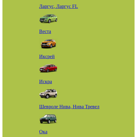
Ларгус, Ларгус FL
Веста
Иксрей
Искра
Шевроле Нива, Нива Тревел
Ока