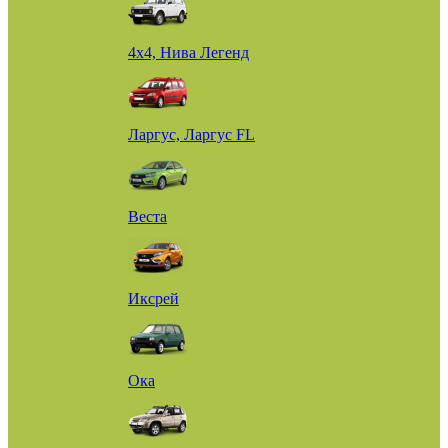
4х4, Нива Легенд
Ларгус, Ларгус FL
Веста
Иксрей
Ока