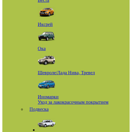
Веста
Иксрей
Ока
Шевроле/Лада Нива, Тревел
Иномарки
Уход за лакокрасочным покрытием
Подвеска