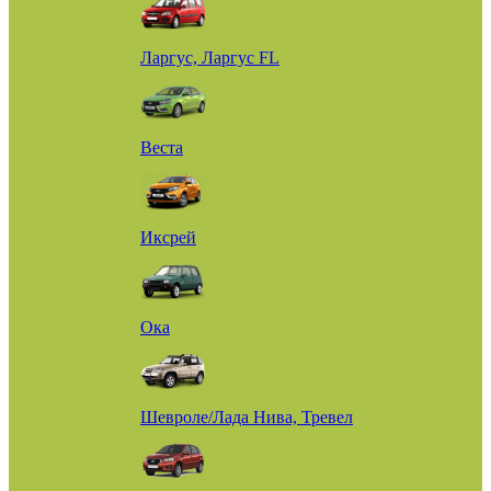
Ларгус, Ларгус FL
Веста
Иксрей
Ока
Шевроле/Лада Нива, Тревел