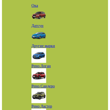
Ока
Датсун
Другие марки
Рено Логан
Рено Сандеро
Рено Дастер