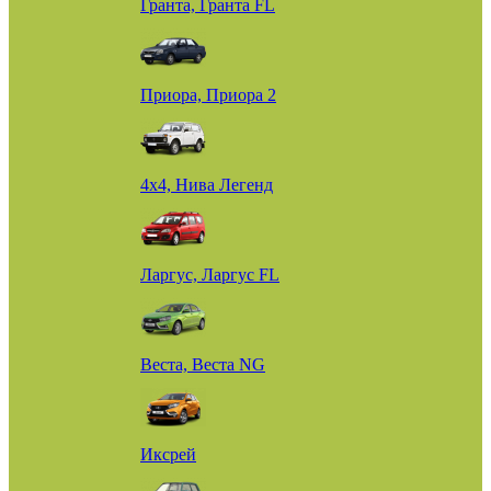
Гранта, Гранта FL
Приора, Приора 2
4х4, Нива Легенд
Ларгус, Ларгус FL
Веста, Веста NG
Иксрей