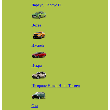
Ларгус, Ларгус FL
Веста
Иксрей
Искра
Шевроле Нива, Нива Тревел
Ока