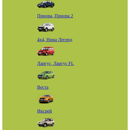
Приора, Приора 2
4х4, Нива Легенд
Ларгус, Ларгус FL
Веста
Иксрей