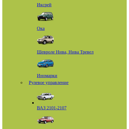
Иксрей
Ока
Шевроле Нива, Нива Тревел
Иномарки
Рулевое управление
ВАЗ 2101-2107