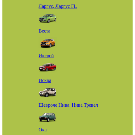
Ларгус, Ларгус FL
Веста
Иксрей
Искра
Шевроле Нива, Нива Тревел
Ока