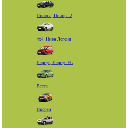
Приора, Приора 2
4х4, Нива Легенд
Ларгус, Ларгус FL
Веста
Иксрей