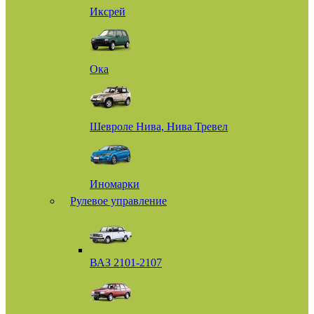
Иксрей
Ока
Шевроле Нива, Нива Тревел
Иномарки
Рулевое управление
ВАЗ 2101-2107