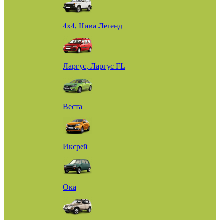
4х4, Нива Легенд
Ларгус, Ларгус FL
Веста
Иксрей
Ока