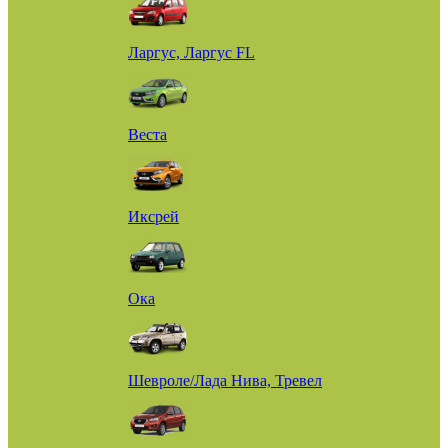
Ларгус, Ларгус FL
Веста
Иксрей
Ока
Шевроле/Лада Нива, Тревел