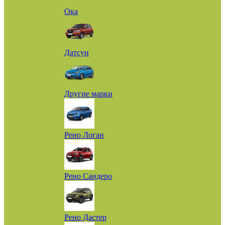
Ока
Датсун
Другие марки
Рено Логан
Рено Сандеро
Рено Дастер