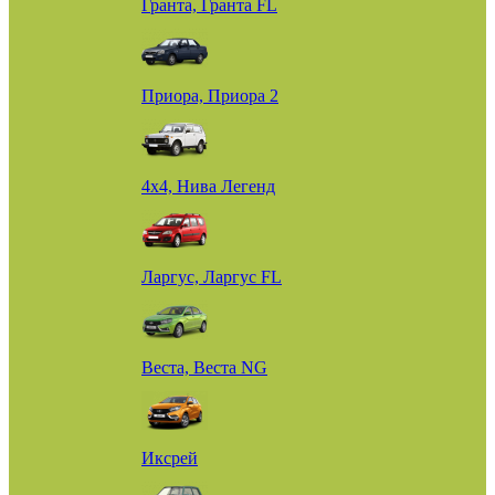
Гранта, Гранта FL
Приора, Приора 2
4х4, Нива Легенд
Ларгус, Ларгус FL
Веста, Веста NG
Иксрей