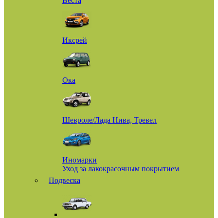
Веста
Иксрей
Ока
Шевроле/Лада Нива, Тревел
Иномарки
Уход за лакокрасочным покрытием
Подвеска