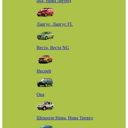
4х4, Нива Легенд
Ларгус, Ларгус FL
Веста, Веста NG
Иксрей
Ока
Шевроле Нива, Нива Тревел