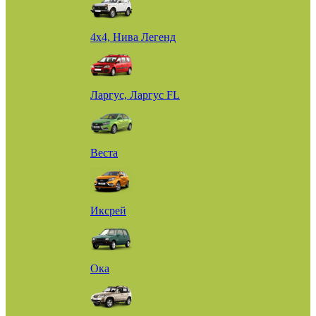
4х4, Нива Легенд
Ларгус, Ларгус FL
Веста
Иксрей
Ока