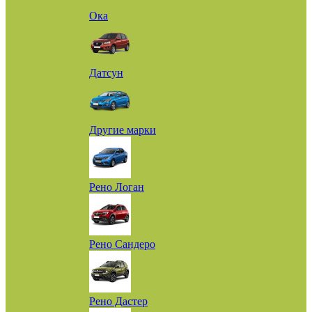
Ока
Датсун
Другие марки
Рено Логан
Рено Сандеро
Рено Дастер