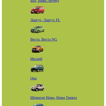
4х4, Нива Легенд
Ларгус, Ларгус FL
Веста, Веста NG
Иксрей
Ока
Шевроле Нива, Нива Тревел