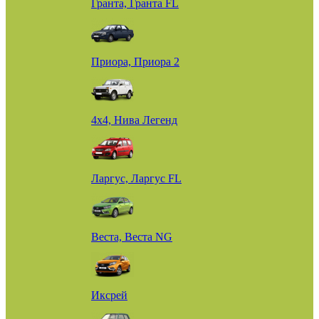
Гранта, Гранта FL
Приора, Приора 2
4х4, Нива Легенд
Ларгус, Ларгус FL
Веста, Веста NG
Иксрей