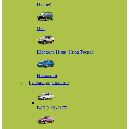
Иксрей
Ока
Шевроле Нива, Нива Тревел
Иномарки
Рулевое управление
ВАЗ 2101-2107