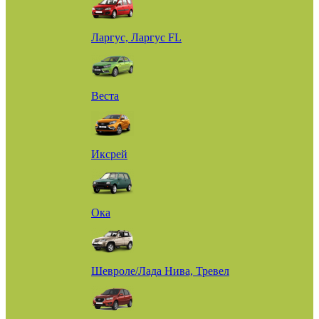
Ларгус, Ларгус FL
Веста
Иксрей
Ока
Шевроле/Лада Нива, Тревел