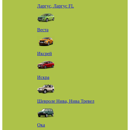
Ларгус, Ларгус FL
Веста
Иксрей
Искра
Шевроле Нива, Нива Тревел
Ока