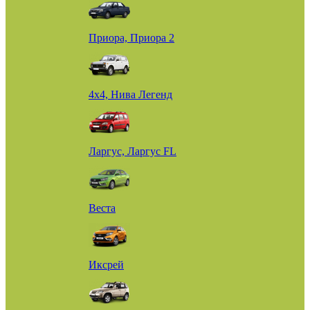
Приора, Приора 2
4х4, Нива Легенд
Ларгус, Ларгус FL
Веста
Иксрей