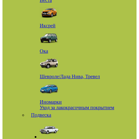
Веста
Иксрей
Ока
Шевроле/Лада Нива, Тревел
Иномарки
Уход за лакокрасочным покрытием
Подвеска