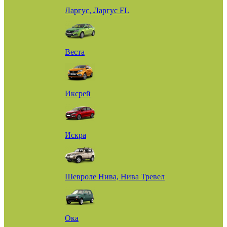
Ларгус, Ларгус FL
Веста
Иксрей
Искра
Шевроле Нива, Нива Тревел
Ока