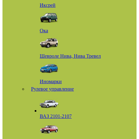
Иксрей
Ока
Шевроле Нива, Нива Тревел
Иномарки
Рулевое управление
ВАЗ 2101-2107