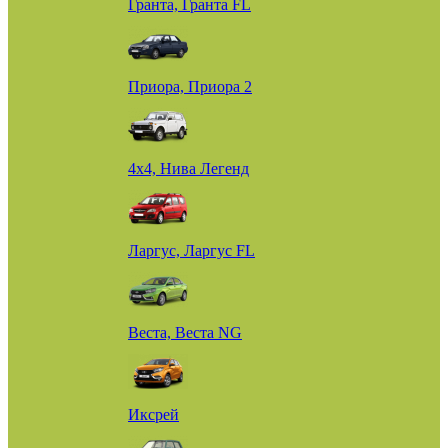
Гранта, Гранта FL
Приора, Приора 2
4х4, Нива Легенд
Ларгус, Ларгус FL
Веста, Веста NG
Иксрей