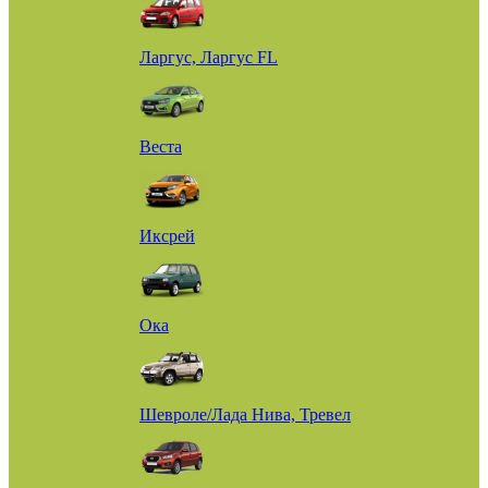
Ларгус, Ларгус FL
Веста
Иксрей
Ока
Шевроле/Лада Нива, Тревел