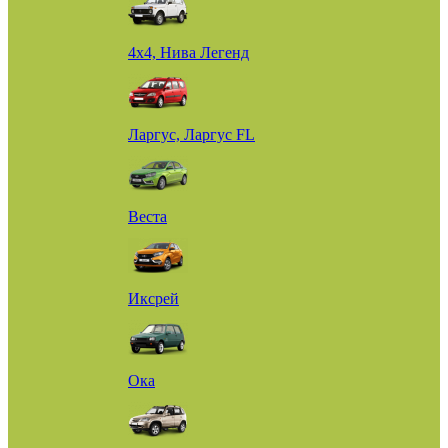
4х4, Нива Легенд
Ларгус, Ларгус FL
Веста
Иксрей
Ока