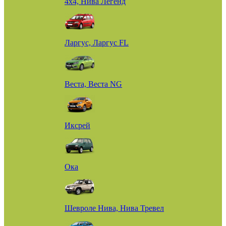
4х4, Нива Легенд
Ларгус, Ларгус FL
Веста, Веста NG
Иксрей
Ока
Шевроле Нива, Нива Тревел