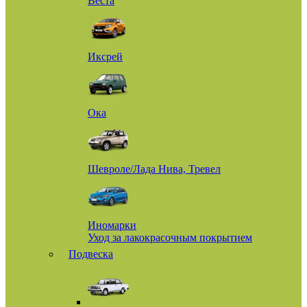
Веста
Иксрей
Ока
Шевроле/Лада Нива, Тревел
Иномарки
Уход за лакокрасочным покрытием
Подвеска