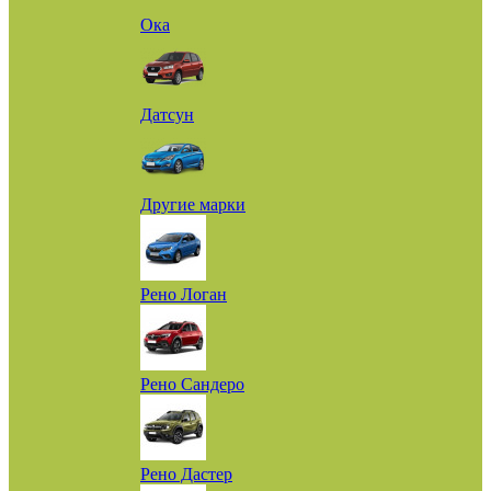
Ока
Датсун
Другие марки
Рено Логан
Рено Сандеро
Рено Дастер