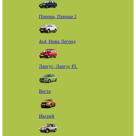
Приора, Приора 2
4х4, Нива Легенд
Ларгус, Ларгус FL
Веста
Иксрей