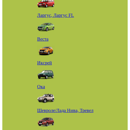
Ларгус, Ларгус FL
Веста
Иксрей
Ока
Шевроле/Лада Нива, Тревел