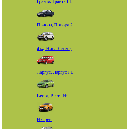
Гранта, Гранта FL
Приора, Приора 2
4х4, Нива Легенд
Ларгус, Ларгус FL
Веста, Веста NG
Иксрей