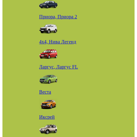
Приора, Приора 2
4х4, Нива Легенд
Ларгус, Ларгус FL
Веста
Иксрей