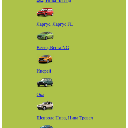
4х4, Нива Легенд
Ларгус, Ларгус FL
Веста, Веста NG
Иксрей
Ока
Шевроле Нива, Нива Тревел