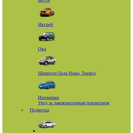
Веста
Иксрей
Ока
Шевроле/Лада Нива, Тревел
Иномарки
Уход за лакокрасочным покрытием
Подвеска