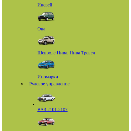
Иксрей
Ока
Шевроле Нива, Нива Тревел
Иномарки
Рулевое управление
ВАЗ 2101-2107