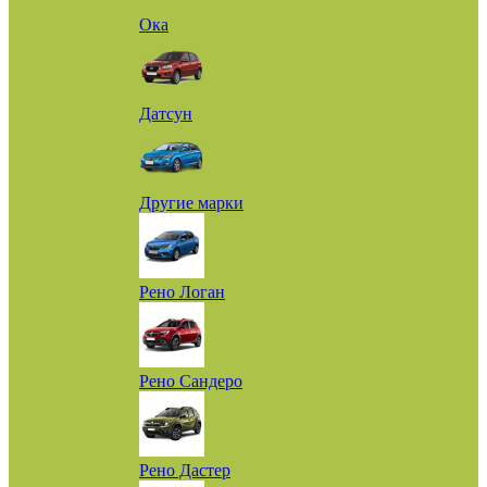
Ока
Датсун
Другие марки
Рено Логан
Рено Сандеро
Рено Дастер