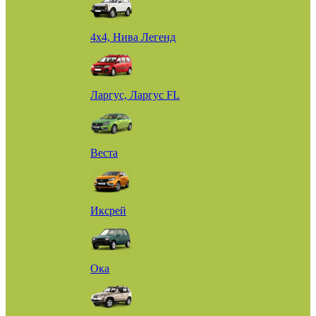
4х4, Нива Легенд
Ларгус, Ларгус FL
Веста
Иксрей
Ока