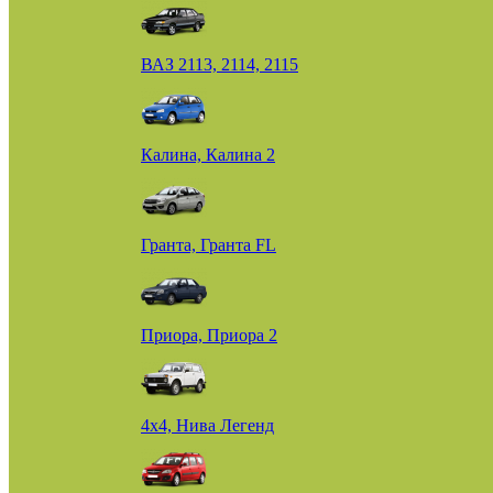
ВАЗ 2113, 2114, 2115
Калина, Калина 2
Гранта, Гранта FL
Приора, Приора 2
4х4, Нива Легенд