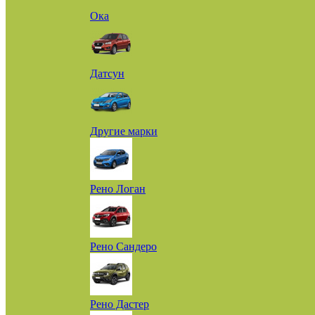
Ока
Датсун
Другие марки
Рено Логан
Рено Сандеро
Рено Дастер