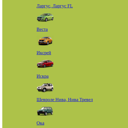
Ларгус, Ларгус FL
Веста
Иксрей
Искра
Шевроле Нива, Нива Тревел
Ока