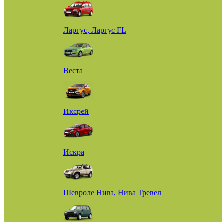
Ларгус, Ларгус FL
Веста
Иксрей
Искра
Шевроле Нива, Нива Тревел