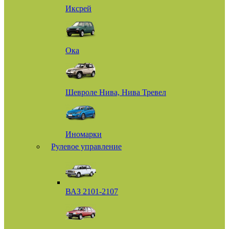
Иксрей
Ока
Шевроле Нива, Нива Тревел
Иномарки
Рулевое управление
ВАЗ 2101-2107