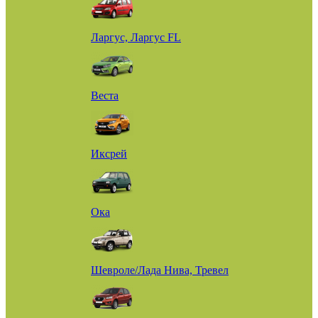
Ларгус, Ларгус FL
Веста
Иксрей
Ока
Шевроле/Лада Нива, Тревел