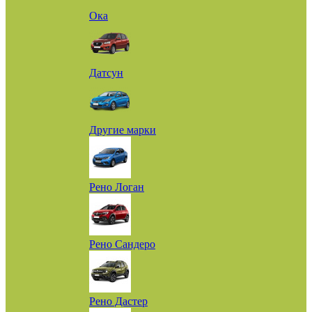
Ока
Датсун
Другие марки
Рено Логан
Рено Сандеро
Рено Дастер