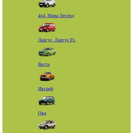
4х4, Нива Легенд
Ларгус, Ларгус FL
Веста
Иксрей
Ока