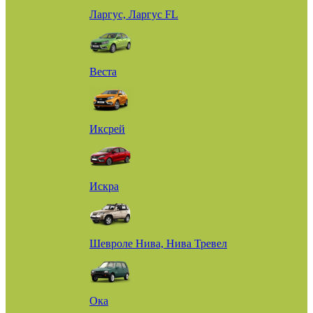
Ларгус, Ларгус FL
Веста
Иксрей
Искра
Шевроле Нива, Нива Тревел
Ока