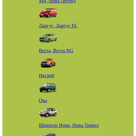
4х4, Нива Легенд
Ларгус, Ларгус FL
Веста, Веста NG
Иксрей
Ока
Шевроле Нива, Нива Тревел