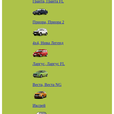
Гранта, Гранта FL
Приора, Приора 2
4х4, Нива Легенд
Ларгус, Ларгус FL
Веста, Веста NG
Иксрей