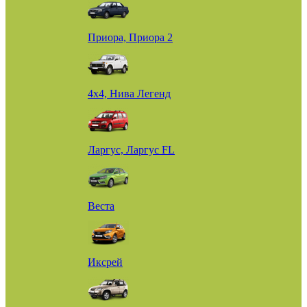
Приора, Приора 2
4х4, Нива Легенд
Ларгус, Ларгус FL
Веста
Иксрей