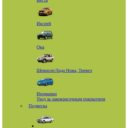
Веста
Иксрей
Ока
Шевроле/Лада Нива, Тревел
Иномарки
Уход за лакокрасочным покрытием
Подвеска