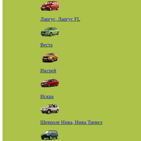
Ларгус, Ларгус FL
Веста
Иксрей
Искра
Шевроле Нива, Нива Тревел