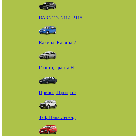
ВАЗ 2113, 2114, 2115
Калина, Калина 2
Гранта, Гранта FL
Приора, Приора 2
4х4, Нива Легенд