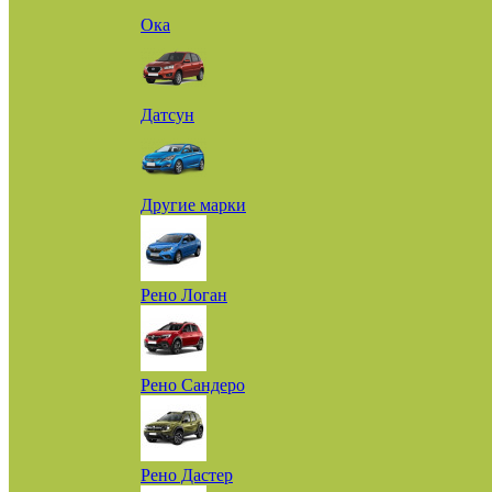
Ока
Датсун
Другие марки
Рено Логан
Рено Сандеро
Рено Дастер