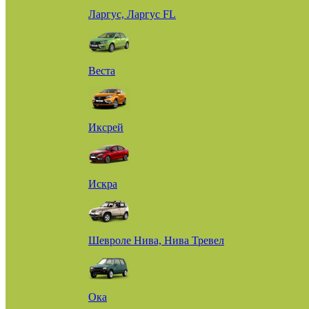
Ларгус, Ларгус FL
Веста
Иксрей
Искра
Шевроле Нива, Нива Тревел
Ока