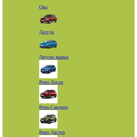
Ока
Датсун
Другие марки
Рено Логан
Рено Сандеро
Рено Дастер