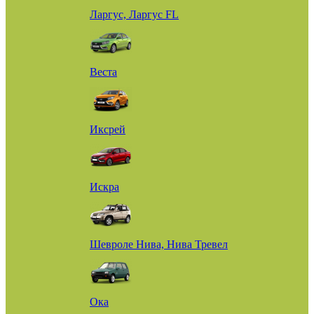
Ларгус, Ларгус FL
Веста
Иксрей
Искра
Шевроле Нива, Нива Тревел
Ока