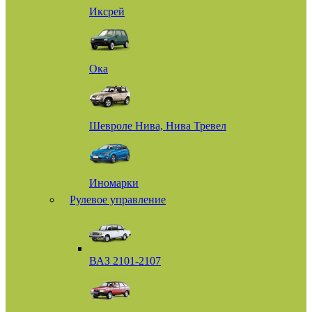
Иксрей
Ока
Шевроле Нива, Нива Тревел
Иномарки
Рулевое управление
ВАЗ 2101-2107