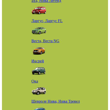
4х4, Нива Легенд
Ларгус, Ларгус FL
Веста, Веста NG
Иксрей
Ока
Шевроле Нива, Нива Тревел