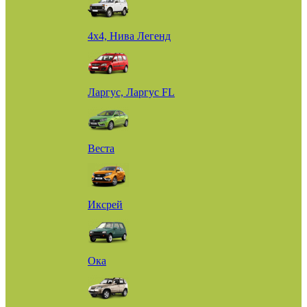
4х4, Нива Легенд
Ларгус, Ларгус FL
Веста
Иксрей
Ока