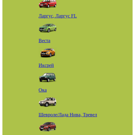
Ларгус, Ларгус FL
Веста
Иксрей
Ока
Шевроле/Лада Нива, Тревел