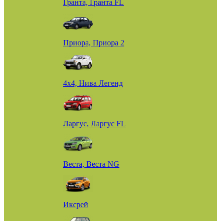
Гранта, Гранта FL
Приора, Приора 2
4х4, Нива Легенд
Ларгус, Ларгус FL
Веста, Веста NG
Иксрей