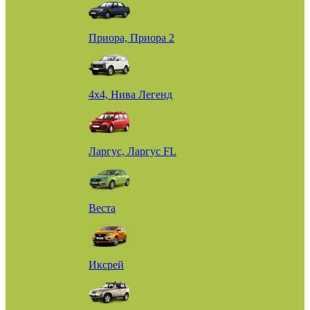
Приора, Приора 2
4х4, Нива Легенд
Ларгус, Ларгус FL
Веста
Иксрей