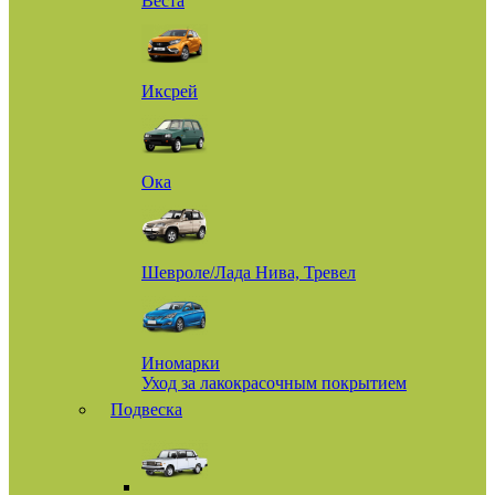
Веста
Иксрей
Ока
Шевроле/Лада Нива, Тревел
Иномарки
Уход за лакокрасочным покрытием
Подвеска