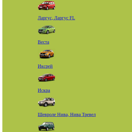
Ларгус, Ларгус FL
Веста
Иксрей
Искра
Шевроле Нива, Нива Тревел