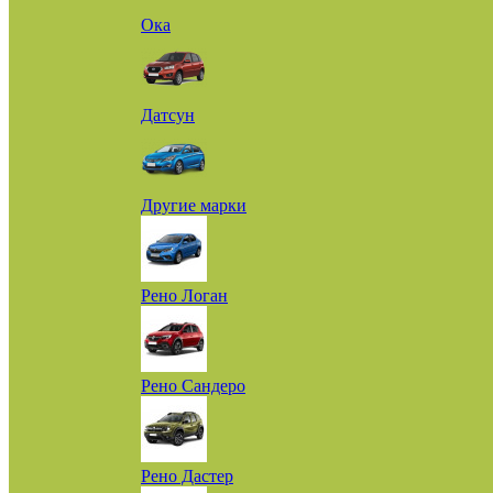
Ока
Датсун
Другие марки
Рено Логан
Рено Сандеро
Рено Дастер