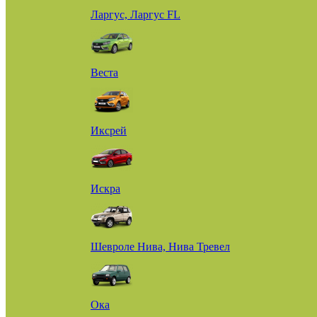
Ларгус, Ларгус FL
Веста
Иксрей
Искра
Шевроле Нива, Нива Тревел
Ока