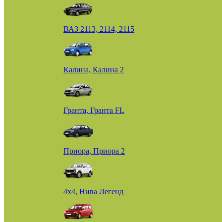
ВАЗ 2113, 2114, 2115
Калина, Калина 2
Гранта, Гранта FL
Приора, Приора 2
4х4, Нива Легенд