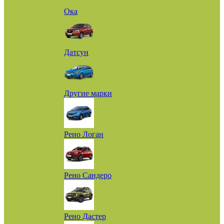
Ока
Датсун
Другие марки
Рено Логан
Рено Сандеро
Рено Дастер