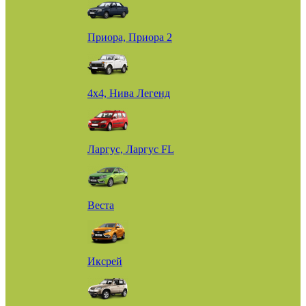
Приора, Приора 2
4х4, Нива Легенд
Ларгус, Ларгус FL
Веста
Иксрей