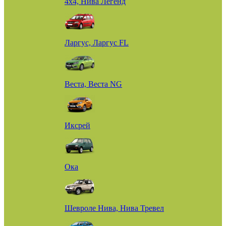
4х4, Нива Легенд
Ларгус, Ларгус FL
Веста, Веста NG
Иксрей
Ока
Шевроле Нива, Нива Тревел