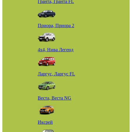
Гранта, Гранта FL
Приора, Приора 2
4х4, Нива Легенд
Ларгус, Ларгус FL
Веста, Веста NG
Иксрей