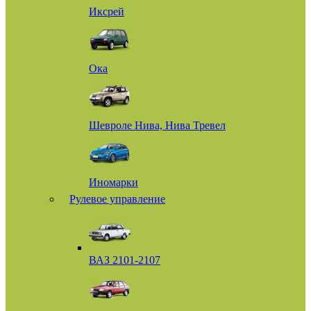
Иксрей
Ока
Шевроле Нива, Нива Тревел
Иномарки
Рулевое управление
ВАЗ 2101-2107