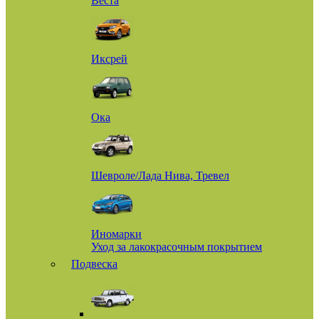
Веста
Иксрей
Ока
Шевроле/Лада Нива, Тревел
Иномарки
Уход за лакокрасочным покрытием
Подвеска