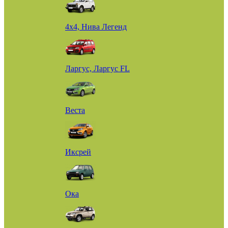
4х4, Нива Легенд
Ларгус, Ларгус FL
Веста
Иксрей
Ока