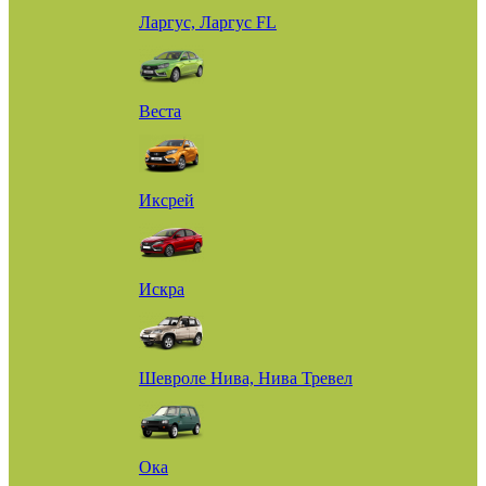
Ларгус, Ларгус FL
Веста
Иксрей
Искра
Шевроле Нива, Нива Тревел
Ока