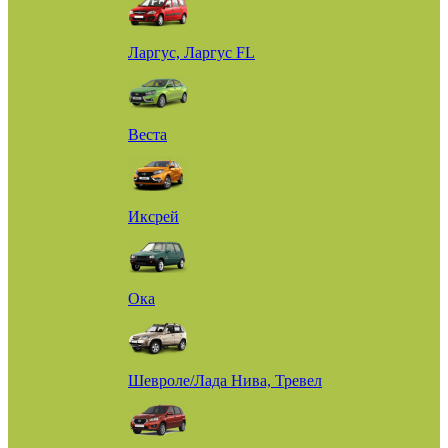
Ларгус, Ларгус FL
Веста
Иксрей
Ока
Шевроле/Лада Нива, Тревел