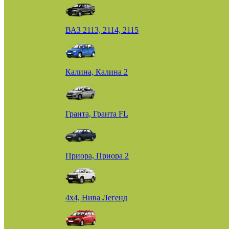
ВАЗ 2113, 2114, 2115
Калина, Калина 2
Гранта, Гранта FL
Приора, Приора 2
4х4, Нива Легенд