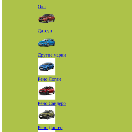
Ока
Датсун
Другие марки
Рено Логан
Рено Сандеро
Рено Дастер