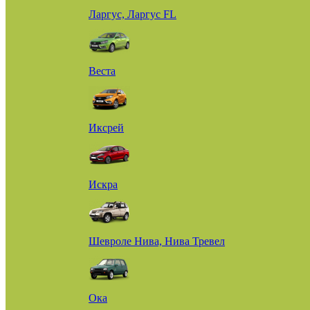
Ларгус, Ларгус FL
Веста
Иксрей
Искра
Шевроле Нива, Нива Тревел
Ока