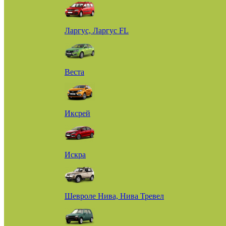
Ларгус, Ларгус FL
Веста
Иксрей
Искра
Шевроле Нива, Нива Тревел