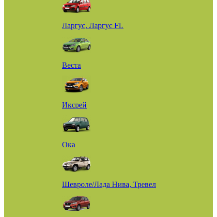
Ларгус, Ларгус FL
Веста
Иксрей
Ока
Шевроле/Лада Нива, Тревел