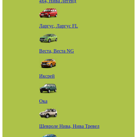
4х4, Нива Легенд
Ларгус, Ларгус FL
Веста, Веста NG
Иксрей
Ока
Шевроле Нива, Нива Тревел