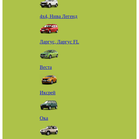
4х4, Нива Легенд
Ларгус, Ларгус FL
Веста
Иксрей
Ока