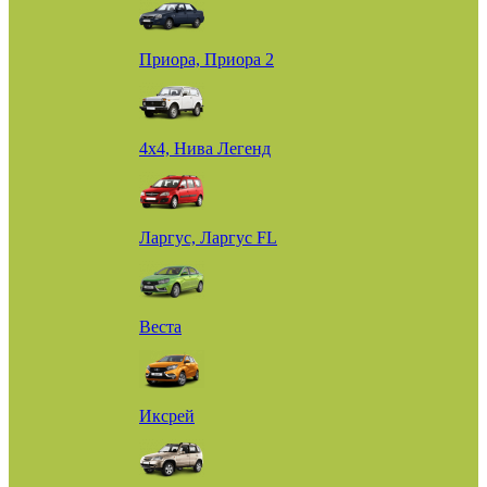
Приора, Приора 2
4х4, Нива Легенд
Ларгус, Ларгус FL
Веста
Иксрей