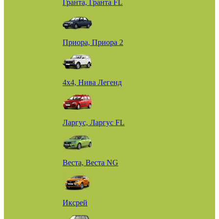
Гранта, Гранта FL
Приора, Приора 2
4х4, Нива Легенд
Ларгус, Ларгус FL
Веста, Веста NG
Иксрей