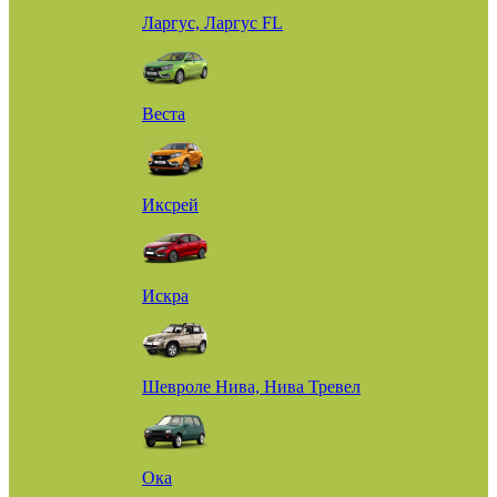
Ларгус, Ларгус FL
Веста
Иксрей
Искра
Шевроле Нива, Нива Тревел
Ока