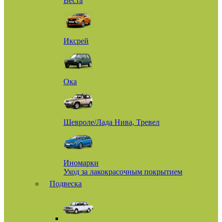
Веста
Иксрей
Ока
Шевроле/Лада Нива, Тревел
Иномарки
Уход за лакокрасочным покрытием
Подвеска