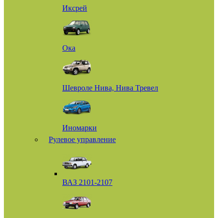
Иксрей
Ока
Шевроле Нива, Нива Тревел
Иномарки
Рулевое управление
ВАЗ 2101-2107