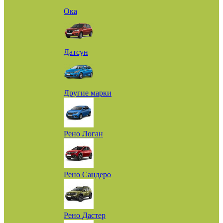
Ока
Датсун
Другие марки
Рено Логан
Рено Сандеро
Рено Дастер