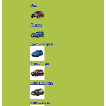
Ока
Датсун
Другие марки
Рено Логан
Рено Сандеро
Рено Дастер