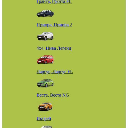
Гранта, Гранта FL
Приора, Приора 2
4х4, Нива Легенд
Ларгус, Ларгус FL
Веста, Веста NG
Иксрей