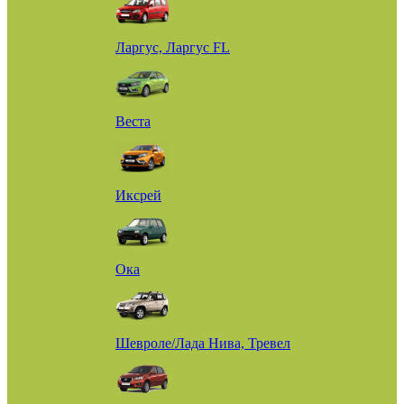
Ларгус, Ларгус FL
Веста
Иксрей
Ока
Шевроле/Лада Нива, Тревел