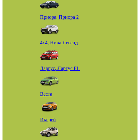
Приора, Приора 2
4х4, Нива Легенд
Ларгус, Ларгус FL
Веста
Иксрей