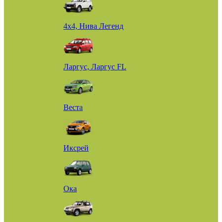
4х4, Нива Легенд
Ларгус, Ларгус FL
Веста
Иксрей
Ока