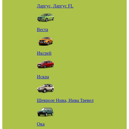
Ларгус, Ларгус FL
Веста
Иксрей
Искра
Шевроле Нива, Нива Тревел
Ока