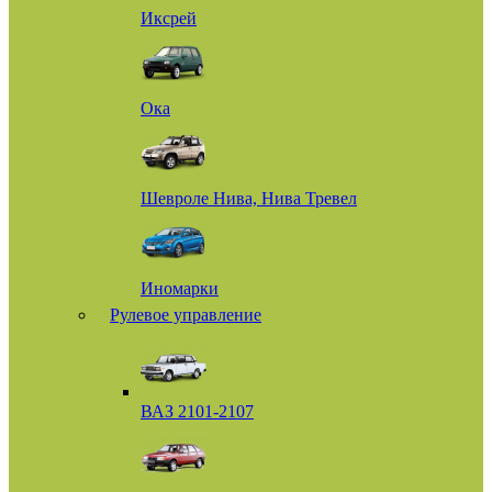
Иксрей
Ока
Шевроле Нива, Нива Тревел
Иномарки
Рулевое управление
ВАЗ 2101-2107