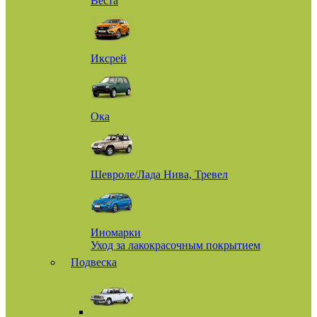
Веста
Иксрей
Ока
Шевроле/Лада Нива, Тревел
Иномарки
Уход за лакокрасочным покрытием
Подвеска