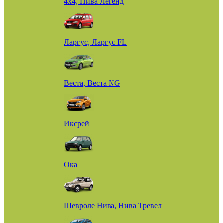
4х4, Нива Легенд
Ларгус, Ларгус FL
Веста, Веста NG
Иксрей
Ока
Шевроле Нива, Нива Тревел