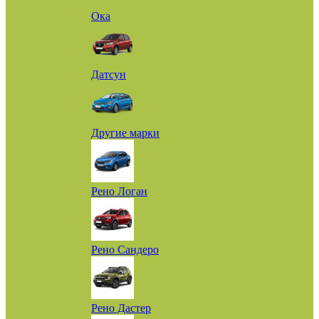
Ока
Датсун
Другие марки
Рено Логан
Рено Сандеро
Рено Дастер