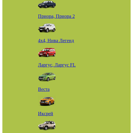
Приора, Приора 2
4х4, Нива Легенд
Ларгус, Ларгус FL
Веста
Иксрей