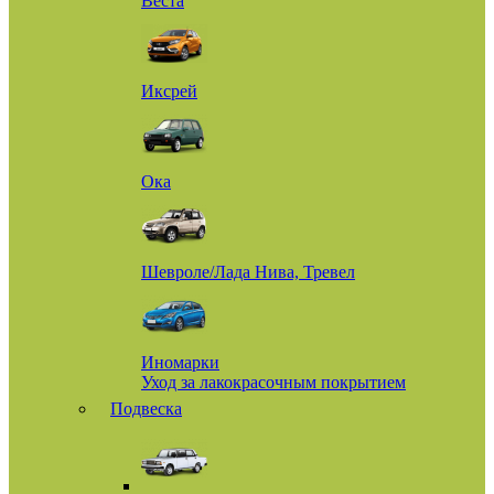
Веста
Иксрей
Ока
Шевроле/Лада Нива, Тревел
Иномарки
Уход за лакокрасочным покрытием
Подвеска