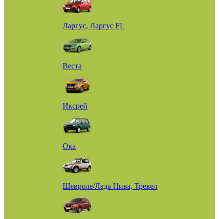
Ларгус, Ларгус FL
Веста
Иксрей
Ока
Шевроле/Лада Нива, Тревел