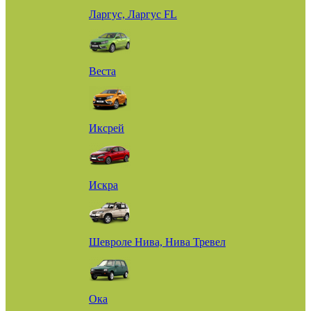
Ларгус, Ларгус FL
Веста
Иксрей
Искра
Шевроле Нива, Нива Тревел
Ока