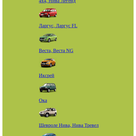
4х4, Нива Легенд
Ларгус, Ларгус FL
Веста, Веста NG
Иксрей
Ока
Шевроле Нива, Нива Тревел