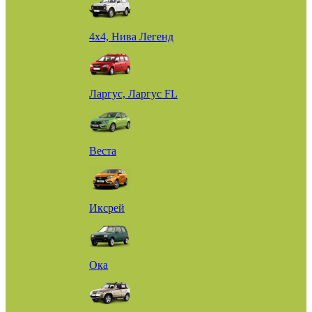
4х4, Нива Легенд
Ларгус, Ларгус FL
Веста
Иксрей
Ока