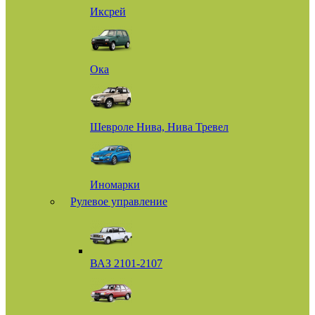
Иксрей
Ока
Шевроле Нива, Нива Тревел
Иномарки
Рулевое управление
ВАЗ 2101-2107