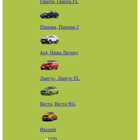
Гранта, Гранта FL
Приора, Приора 2
4х4, Нива Легенд
Ларгус, Ларгус FL
Веста, Веста NG
Иксрей