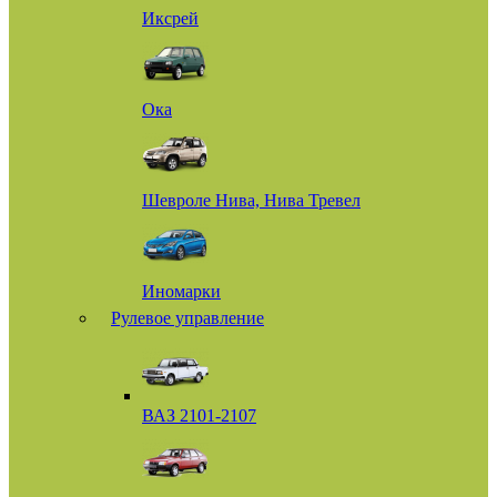
Иксрей
Ока
Шевроле Нива, Нива Тревел
Иномарки
Рулевое управление
ВАЗ 2101-2107