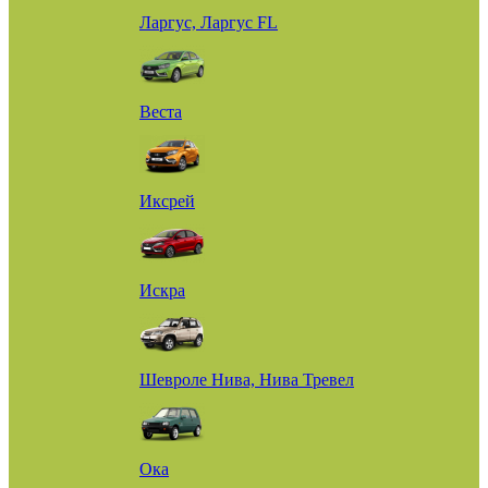
Ларгус, Ларгус FL
Веста
Иксрей
Искра
Шевроле Нива, Нива Тревел
Ока