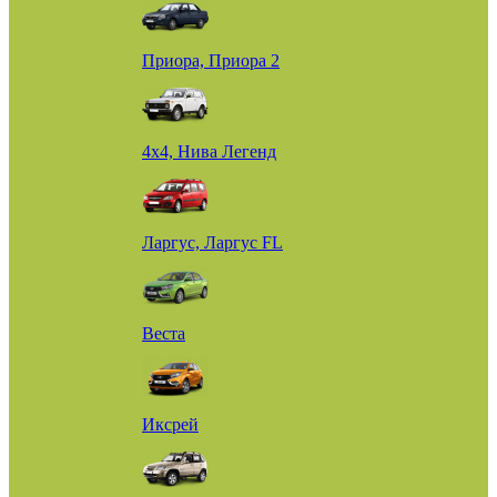
Приора, Приора 2
4х4, Нива Легенд
Ларгус, Ларгус FL
Веста
Иксрей