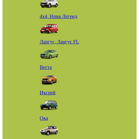
4х4, Нива Легенд
Ларгус, Ларгус FL
Веста
Иксрей
Ока