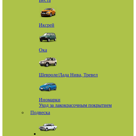
Веста
Иксрей
Ока
Шевроле/Лада Нива, Тревел
Иномарки
Уход за лакокрасочным покрытием
Подвеска