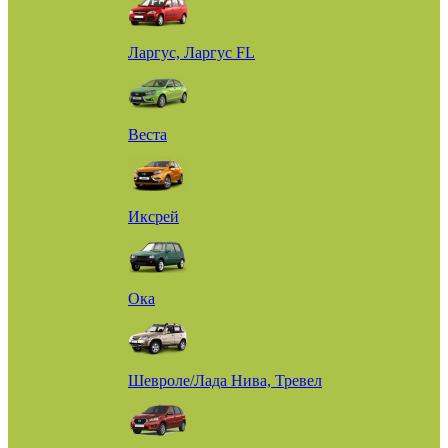
Ларгус, Ларгус FL
Веста
Иксрей
Ока
Шевроле/Лада Нива, Тревел