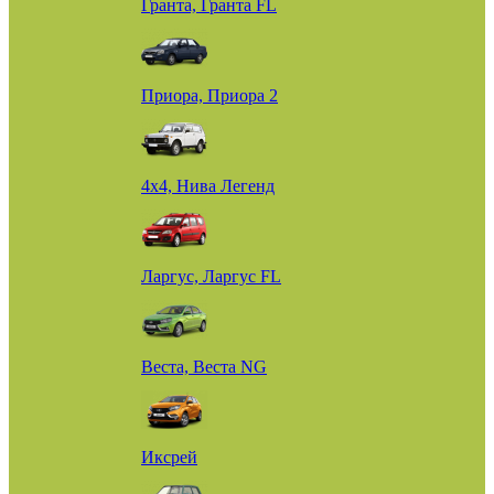
Гранта, Гранта FL
Приора, Приора 2
4х4, Нива Легенд
Ларгус, Ларгус FL
Веста, Веста NG
Иксрей