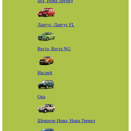
4х4, Нива Легенд
Ларгус, Ларгус FL
Веста, Веста NG
Иксрей
Ока
Шевроле Нива, Нива Тревел