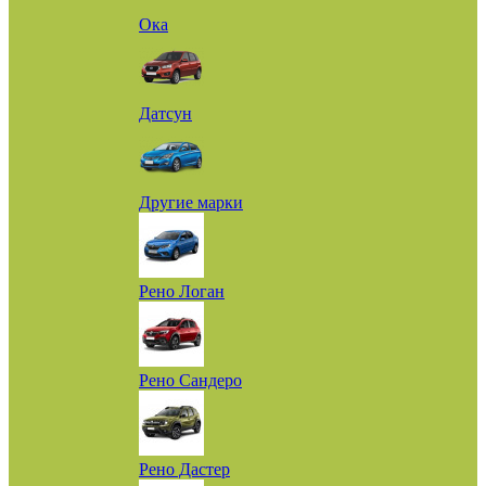
Ока
Датсун
Другие марки
Рено Логан
Рено Сандеро
Рено Дастер