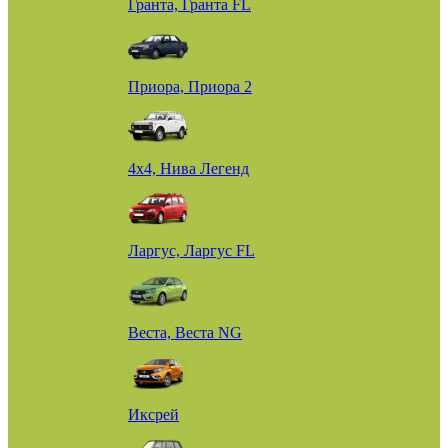
Гранта, Гранта FL
Приора, Приора 2
4х4, Нива Легенд
Ларгус, Ларгус FL
Веста, Веста NG
Иксрей