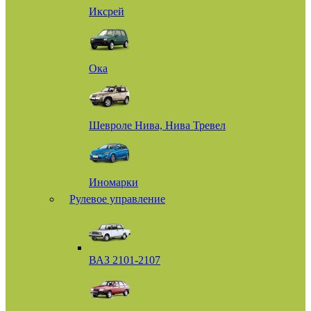
Иксрей
Ока
Шевроле Нива, Нива Тревел
Иномарки
Рулевое управление
ВАЗ 2101-2107