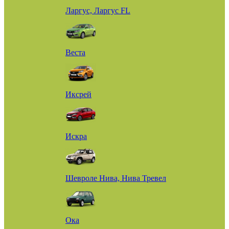
Ларгус, Ларгус FL
Веста
Иксрей
Искра
Шевроле Нива, Нива Тревел
Ока