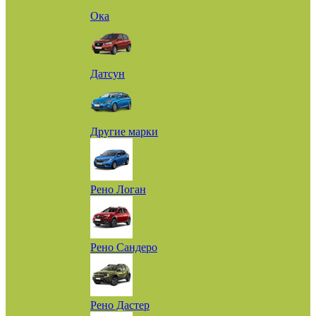
Ока
Датсун
Другие марки
Рено Логан
Рено Сандеро
Рено Дастер