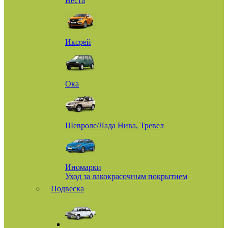
Веста
Иксрей
Ока
Шевроле/Лада Нива, Тревел
Иномарки
Уход за лакокрасочным покрытием
Подвеска