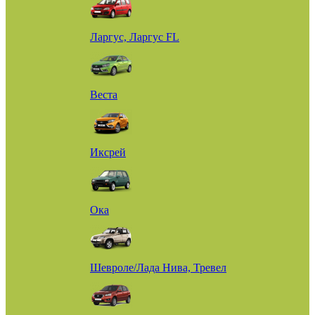
Ларгус, Ларгус FL
Веста
Иксрей
Ока
Шевроле/Лада Нива, Тревел