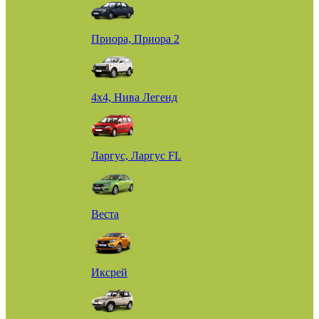
Приора, Приора 2
4х4, Нива Легенд
Ларгус, Ларгус FL
Веста
Иксрей