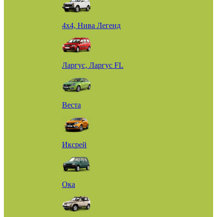
4х4, Нива Легенд
Ларгус, Ларгус FL
Веста
Иксрей
Ока