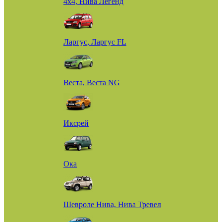
4х4, Нива Легенд
Ларгус, Ларгус FL
Веста, Веста NG
Иксрей
Ока
Шевроле Нива, Нива Тревел