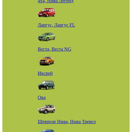
4х4, Нива Легенд
Ларгус, Ларгус FL
Веста, Веста NG
Иксрей
Ока
Шевроле Нива, Нива Тревел