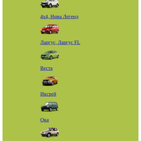
4х4, Нива Легенд
Ларгус, Ларгус FL
Веста
Иксрей
Ока