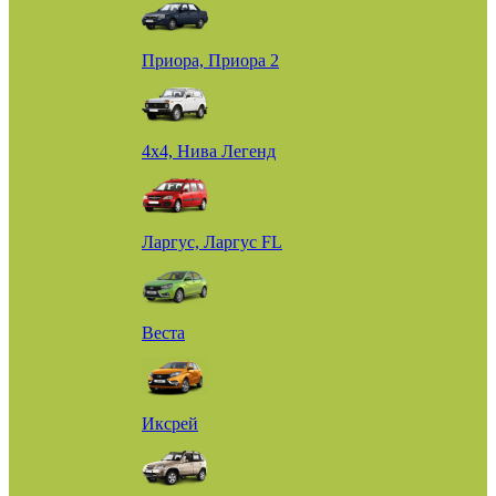
Приора, Приора 2
4х4, Нива Легенд
Ларгус, Ларгус FL
Веста
Иксрей