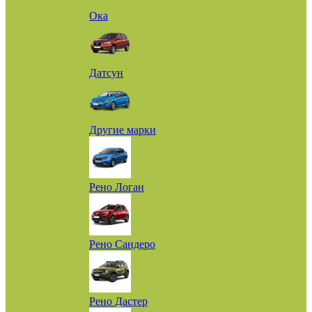
Ока
Датсун
Другие марки
Рено Логан
Рено Сандеро
Рено Дастер