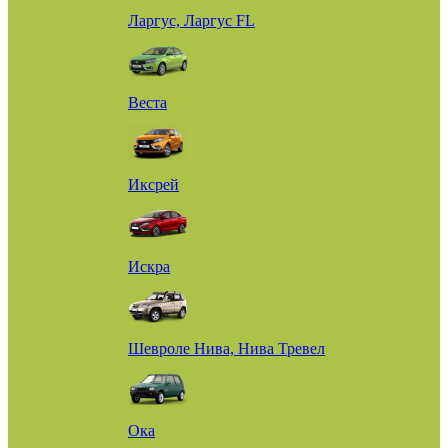
Ларгус, Ларгус FL
Веста
Иксрей
Искра
Шевроле Нива, Нива Тревел
Ока