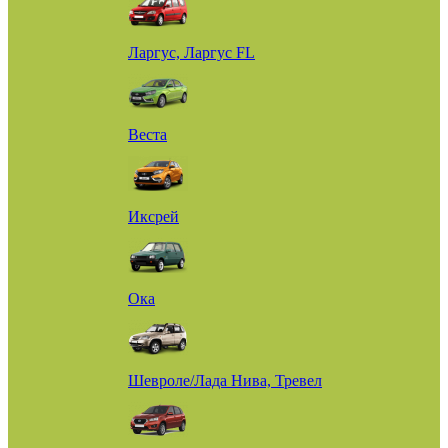
Ларгус, Ларгус FL
Веста
Иксрей
Ока
Шевроле/Лада Нива, Тревел