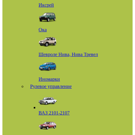
Иксрей
Ока
Шевроле Нива, Нива Тревел
Иномарки
Рулевое управление
ВАЗ 2101-2107