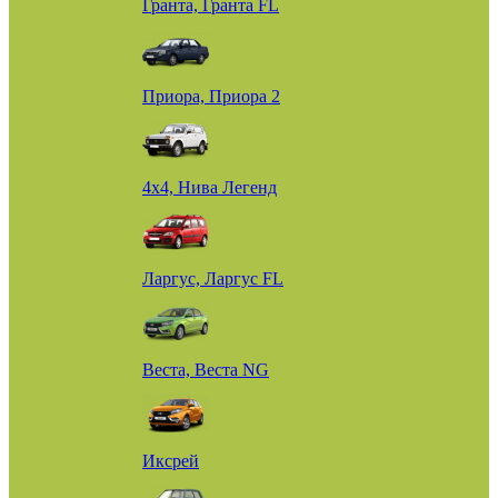
Гранта, Гранта FL
Приора, Приора 2
4х4, Нива Легенд
Ларгус, Ларгус FL
Веста, Веста NG
Иксрей