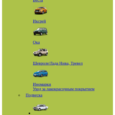
Веста
Иксрей
Ока
Шевроле/Лада Нива, Тревел
Иномарки
Уход за лакокрасочным покрытием
Подвеска