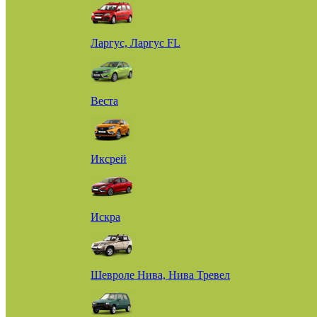
Ларгус, Ларгус FL
Веста
Иксрей
Искра
Шевроле Нива, Нива Тревел