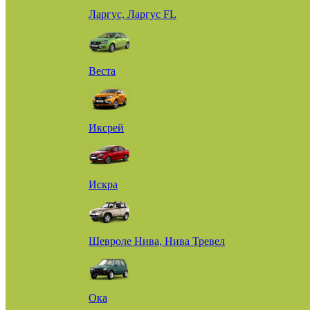
Ларгус, Ларгус FL
Веста
Иксрей
Искра
Шевроле Нива, Нива Тревел
Ока