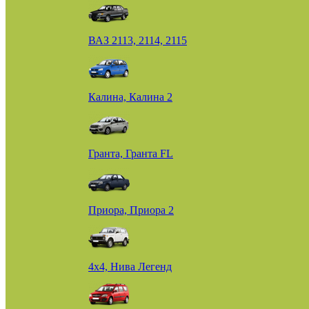
ВАЗ 2113, 2114, 2115
Калина, Калина 2
Гранта, Гранта FL
Приора, Приора 2
4х4, Нива Легенд