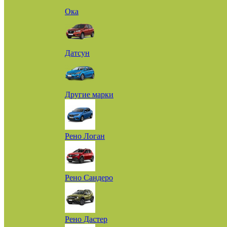
Ока
Датсун
Другие марки
Рено Логан
Рено Сандеро
Рено Дастер