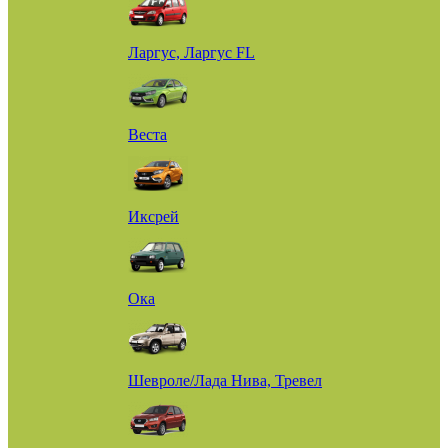
Ларгус, Ларгус FL
Веста
Иксрей
Ока
Шевроле/Лада Нива, Тревел