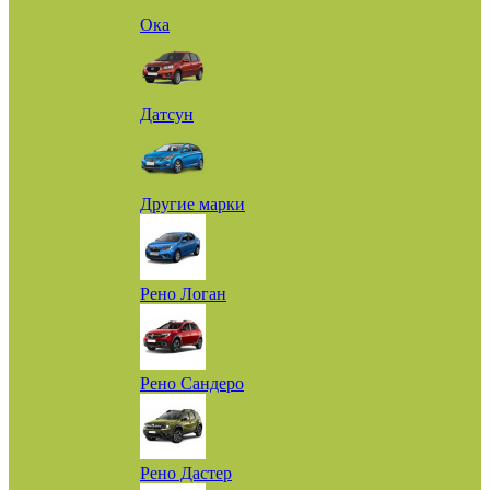
Ока
Датсун
Другие марки
Рено Логан
Рено Сандеро
Рено Дастер