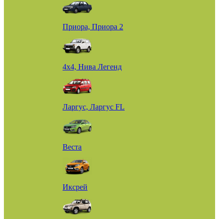
Приора, Приора 2
4х4, Нива Легенд
Ларгус, Ларгус FL
Веста
Иксрей