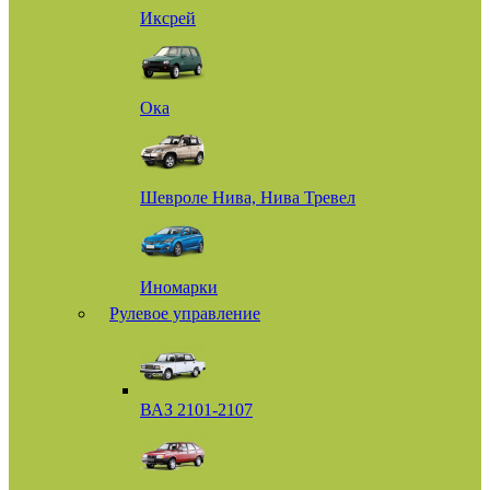
Иксрей
Ока
Шевроле Нива, Нива Тревел
Иномарки
Рулевое управление
ВАЗ 2101-2107