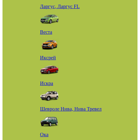
Ларгус, Ларгус FL
Веста
Иксрей
Искра
Шевроле Нива, Нива Тревел
Ока