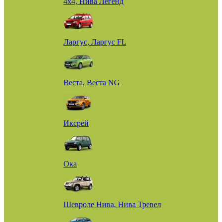
4х4, Нива Легенд
Ларгус, Ларгус FL
Веста, Веста NG
Иксрей
Ока
Шевроле Нива, Нива Тревел