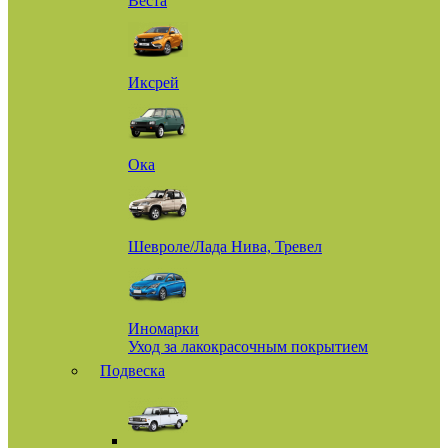
Веста
Иксрей
Ока
Шевроле/Лада Нива, Тревел
Иномарки
Уход за лакокрасочным покрытием
Подвеска