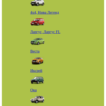
4х4, Нива Легенд
Ларгус, Ларгус FL
Веста
Иксрей
Ока