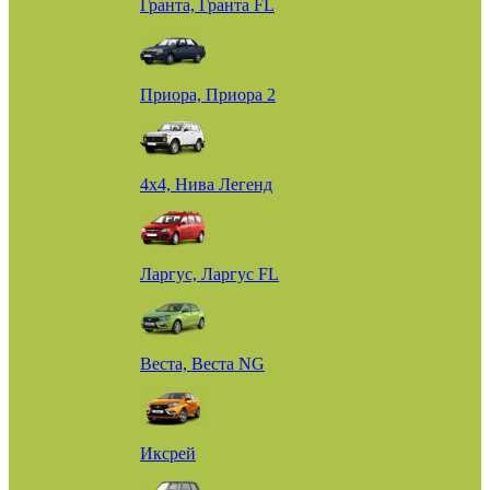
Гранта, Гранта FL
Приора, Приора 2
4х4, Нива Легенд
Ларгус, Ларгус FL
Веста, Веста NG
Иксрей