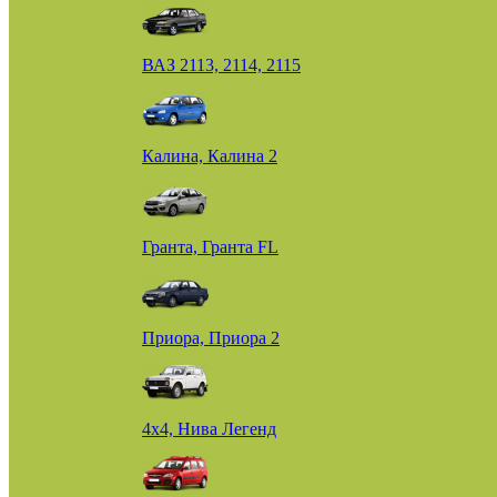
ВАЗ 2113, 2114, 2115
Калина, Калина 2
Гранта, Гранта FL
Приора, Приора 2
4х4, Нива Легенд