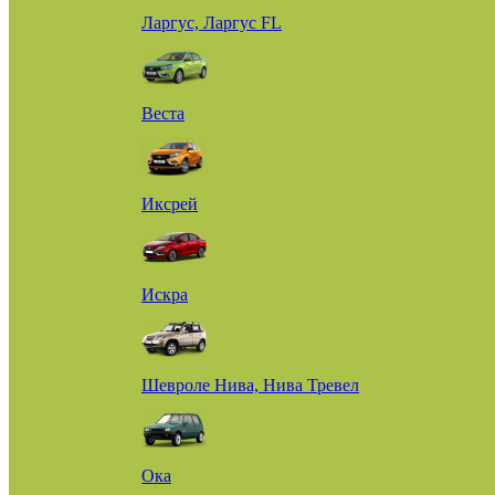
Ларгус, Ларгус FL
Веста
Иксрей
Искра
Шевроле Нива, Нива Тревел
Ока