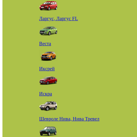
Ларгус, Ларгус FL
Веста
Иксрей
Искра
Шевроле Нива, Нива Тревел