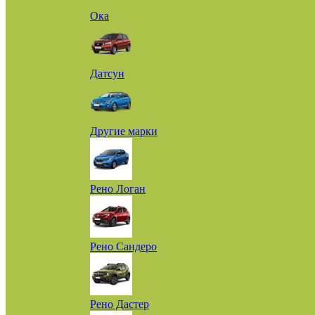
Ока
Датсун
Другие марки
Рено Логан
Рено Сандеро
Рено Дастер