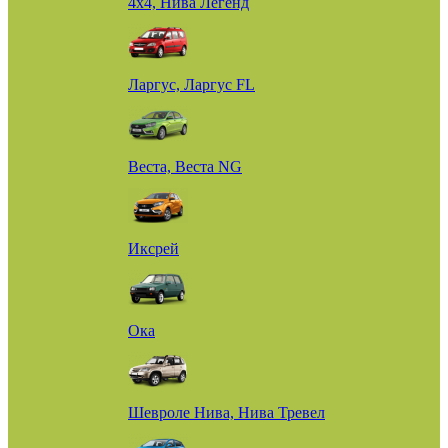
4х4, Нива Легенд
Ларгус, Ларгус FL
Веста, Веста NG
Иксрей
Ока
Шевроле Нива, Нива Тревел