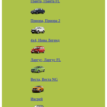
Гранта, Гранта FL
Приора, Приора 2
4х4, Нива Легенд
Ларгус, Ларгус FL
Веста, Веста NG
Иксрей