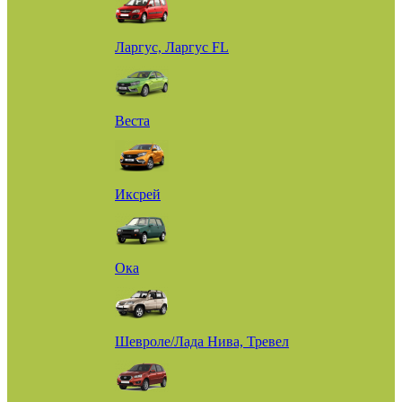
Ларгус, Ларгус FL
Веста
Иксрей
Ока
Шевроле/Лада Нива, Тревел