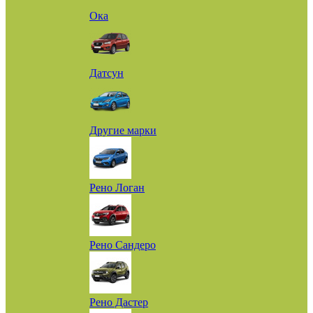
Ока
Датсун
Другие марки
Рено Логан
Рено Сандеро
Рено Дастер