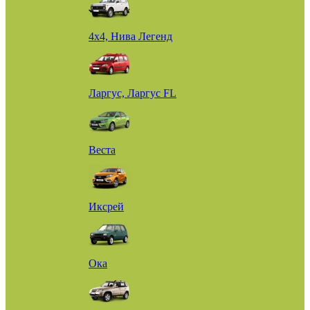
4х4, Нива Легенд
Ларгус, Ларгус FL
Веста
Иксрей
Ока