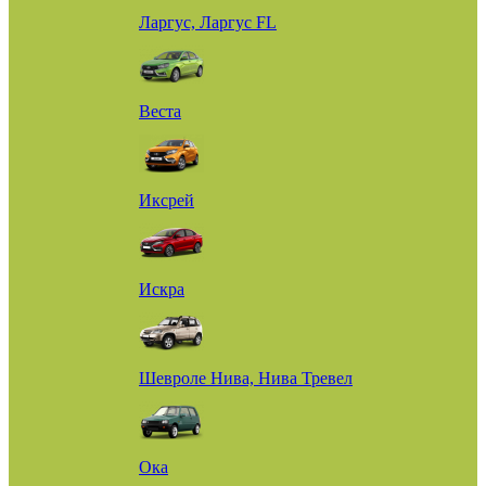
Ларгус, Ларгус FL
Веста
Иксрей
Искра
Шевроле Нива, Нива Тревел
Ока