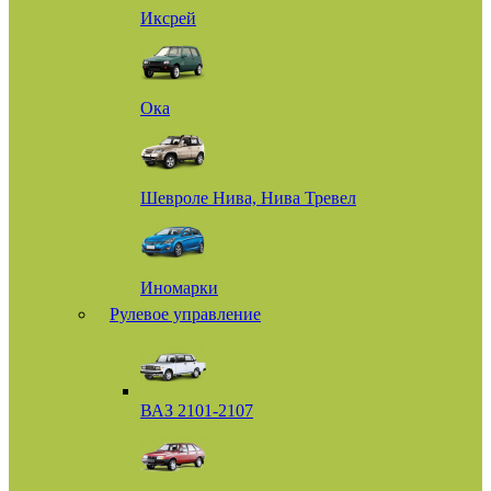
Иксрей
Ока
Шевроле Нива, Нива Тревел
Иномарки
Рулевое управление
ВАЗ 2101-2107