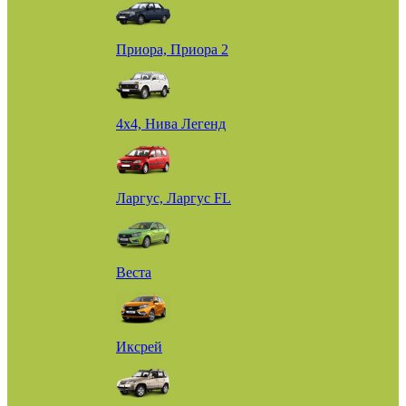
Приора, Приора 2
4х4, Нива Легенд
Ларгус, Ларгус FL
Веста
Иксрей