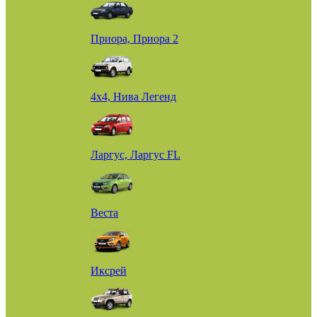
Приора, Приора 2
4х4, Нива Легенд
Ларгус, Ларгус FL
Веста
Иксрей