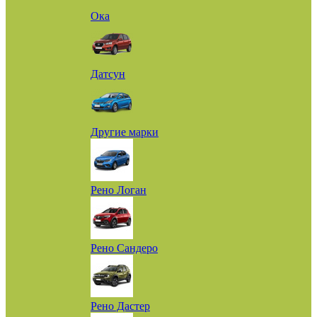
Ока
Датсун
Другие марки
Рено Логан
Рено Сандеро
Рено Дастер