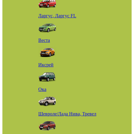
Ларгус, Ларгус FL
Веста
Иксрей
Ока
Шевроле/Лада Нива, Тревел