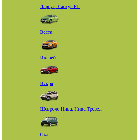
Ларгус, Ларгус FL
Веста
Иксрей
Искра
Шевроле Нива, Нива Тревел
Ока