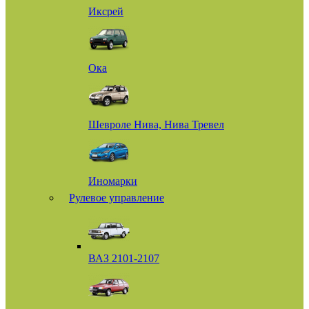
Иксрей
Ока
Шевроле Нива, Нива Тревел
Иномарки
Рулевое управление
ВАЗ 2101-2107