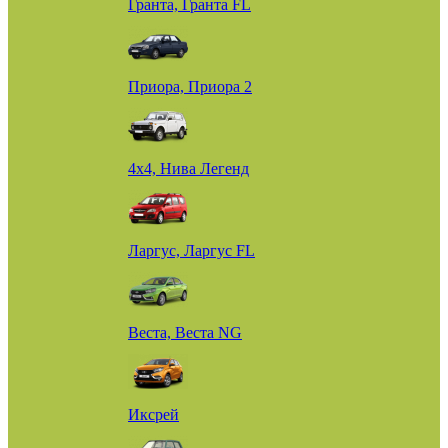
Гранта, Гранта FL
Приора, Приора 2
4х4, Нива Легенд
Ларгус, Ларгус FL
Веста, Веста NG
Иксрей