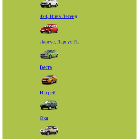
4х4, Нива Легенд
Ларгус, Ларгус FL
Веста
Иксрей
Ока