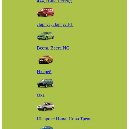
4х4, Нива Легенд
Ларгус, Ларгус FL
Веста, Веста NG
Иксрей
Ока
Шевроле Нива, Нива Тревел