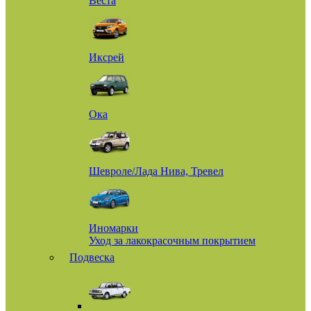
Веста
Иксрей
Ока
Шевроле/Лада Нива, Тревел
Иномарки
Уход за лакокрасочным покрытием
Подвеска