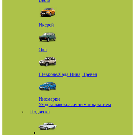
Веста
Иксрей
Ока
Шевроле/Лада Нива, Тревел
Иномарки
Уход за лакокрасочным покрытием
Подвеска