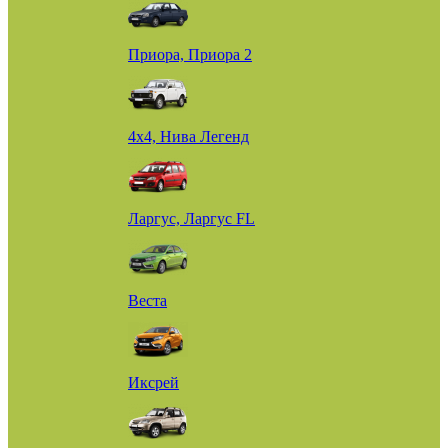
Приора, Приора 2
4х4, Нива Легенд
Ларгус, Ларгус FL
Веста
Иксрей