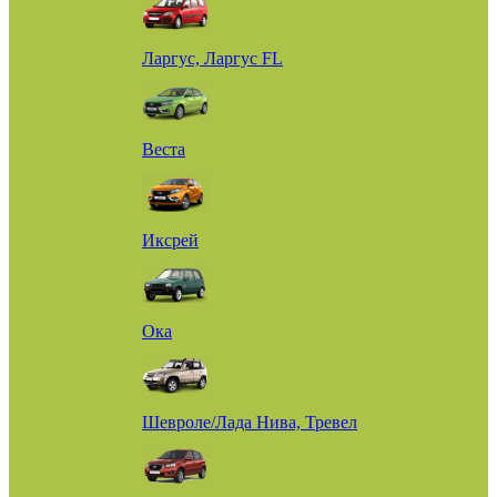
Ларгус, Ларгус FL
Веста
Иксрей
Ока
Шевроле/Лада Нива, Тревел