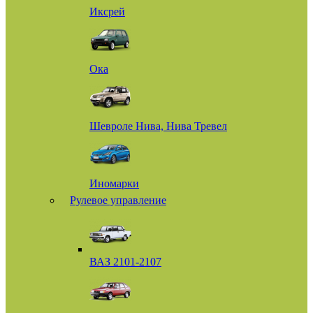
Иксрей
Ока
Шевроле Нива, Нива Тревел
Иномарки
Рулевое управление
ВАЗ 2101-2107