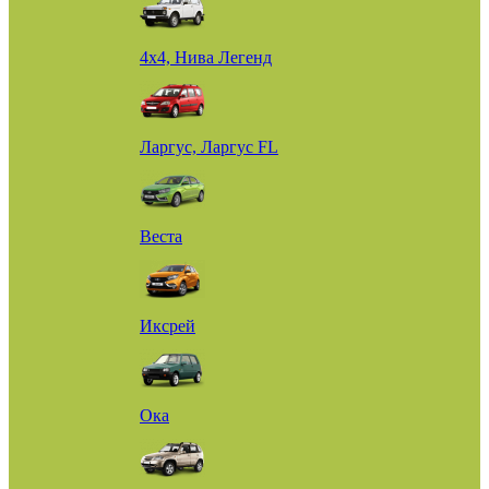
4х4, Нива Легенд
Ларгус, Ларгус FL
Веста
Иксрей
Ока