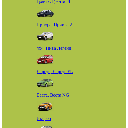
Гранта, Гранта FL
Приора, Приора 2
4х4, Нива Легенд
Ларгус, Ларгус FL
Веста, Веста NG
Иксрей