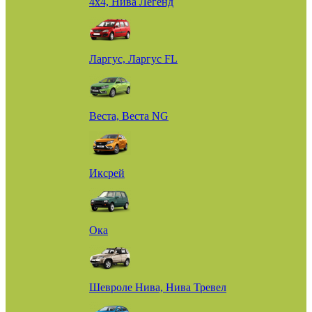
4х4, Нива Легенд
Ларгус, Ларгус FL
Веста, Веста NG
Иксрей
Ока
Шевроле Нива, Нива Тревел