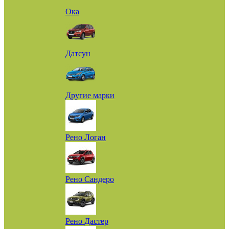
Ока
Датсун
Другие марки
Рено Логан
Рено Сандеро
Рено Дастер