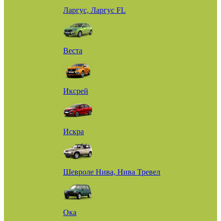
Ларгус, Ларгус FL
Веста
Иксрей
Искра
Шевроле Нива, Нива Тревел
Ока