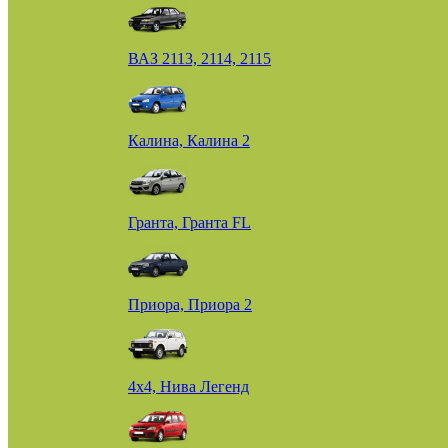
ВАЗ 2113, 2114, 2115
Калина, Калина 2
Гранта, Гранта FL
Приора, Приора 2
4х4, Нива Легенд