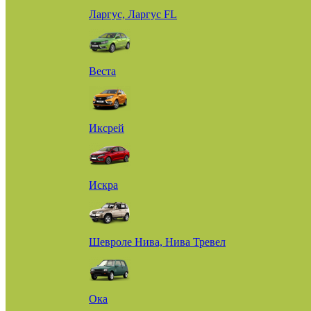
Ларгус, Ларгус FL
Веста
Иксрей
Искра
Шевроле Нива, Нива Тревел
Ока