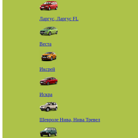
Ларгус, Ларгус FL
Веста
Иксрей
Искра
Шевроле Нива, Нива Тревел