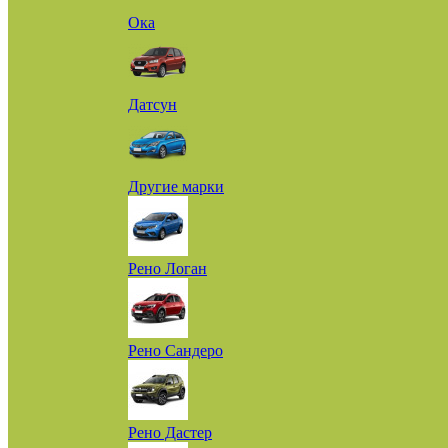
Ока
Датсун
Другие марки
Рено Логан
Рено Сандеро
Рено Дастер