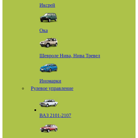
Иксрей
Ока
Шевроле Нива, Нива Тревел
Иномарки
Рулевое управление
ВАЗ 2101-2107