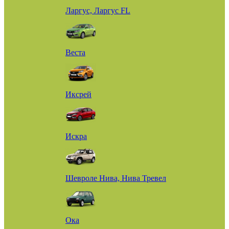
Ларгус, Ларгус FL
Веста
Иксрей
Искра
Шевроле Нива, Нива Тревел
Ока