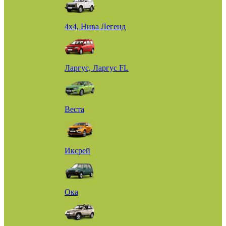
4х4, Нива Легенд
Ларгус, Ларгус FL
Веста
Иксрей
Ока