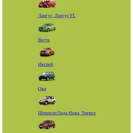
Ларгус, Ларгус FL
Веста
Иксрей
Ока
Шевроле/Лада Нива, Тревел