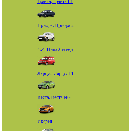
Гранта, Гранта FL
Приора, Приора 2
4х4, Нива Легенд
Ларгус, Ларгус FL
Веста, Веста NG
Иксрей