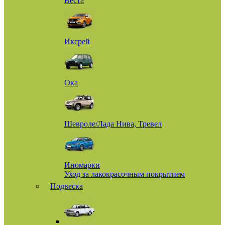
Веста
Иксрей
Ока
Шевроле/Лада Нива, Тревел
Иномарки
Уход за лакокрасочным покрытием
Подвеска