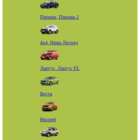
Приора, Приора 2
4х4, Нива Легенд
Ларгус, Ларгус FL
Веста
Иксрей