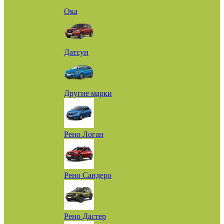
Ока
Датсун
Другие марки
Рено Логан
Рено Сандеро
Рено Дастер