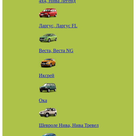
4х4, Нива Легенд
Ларгус, Ларгус FL
Веста, Веста NG
Иксрей
Ока
Шевроле Нива, Нива Тревел